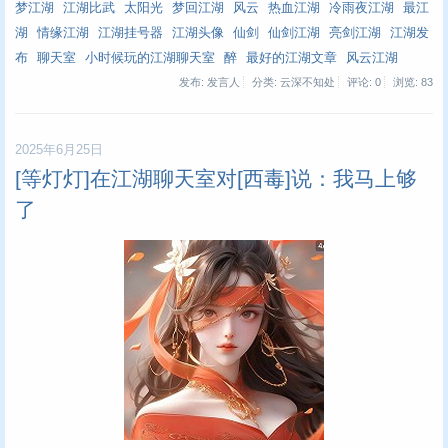
梦江湖
江湖比武
太阳光
梦回江湖
风云
热血江湖
冷雨夜江湖
最江
湖
情缘江湖
江湖挂号器
江湖头像
仙剑
仙剑江湖
亮剑江湖
江湖发
布
聊天室
小时候玩的江湖聊天室
醉
最好的江湖文章
风云江湖
发布: 发言人
分类: 云深不知处
评论: 0
浏览:
83
2025年6月25日
[等灯灯]在江湖聊天室对[西毒]说：我马上够
了