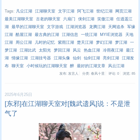
Tags:
凡尘江湖
江湖聊天室
文字江湖
阿飞江湖
世纪江湖
网页江湖
最美江湖聊天室
古老的聊天室
六扇门
侠剑江湖
笑傲江湖
任逍遥江
湖
最早的江湖聊天室
文字游戏
江湖浏览器
龙腾江湖
天网追杀
军缘
江湖
酷屋江湖
最古典的江湖
江湖信息
一统江湖
MYIE浏览器
天地
江湖
周公江湖
儿时的记忆
紫雨江湖
楚天江湖
梦幻江湖
梦江湖
一
梦江湖
江湖比武
太阳光
梦回江湖
风云
热血江湖
冷雨夜江湖
最江
湖
情缘江湖
江湖挂号器
江湖头像
仙剑
仙剑江湖
亮剑江湖
江湖发
布
聊天室
小时候玩的江湖聊天室
醉
最好的江湖文章
风云江湖
发布: 发言人
分类: 春风十里
评论: 0
浏览:
85
2025年6月25日
[东邪]在江湖聊天室对[魏武遗风]说：不是泄
气了