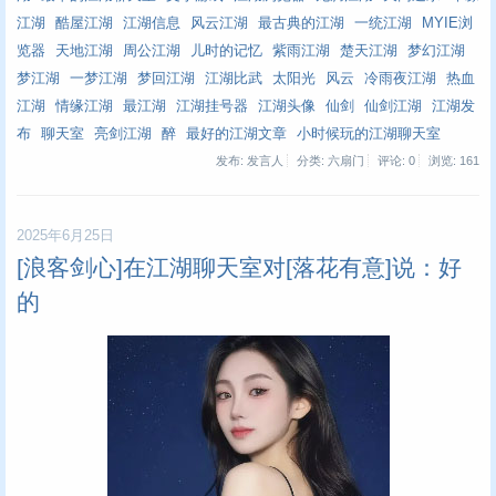
江湖
酷屋江湖
江湖信息
风云江湖
最古典的江湖
一统江湖
MYIE浏
览器
天地江湖
周公江湖
儿时的记忆
紫雨江湖
楚天江湖
梦幻江湖
梦江湖
一梦江湖
梦回江湖
江湖比武
太阳光
风云
冷雨夜江湖
热血
江湖
情缘江湖
最江湖
江湖挂号器
江湖头像
仙剑
仙剑江湖
江湖发
布
聊天室
亮剑江湖
醉
最好的江湖文章
小时候玩的江湖聊天室
发布: 发言人
分类: 六扇门
评论: 0
浏览:
161
2025年6月25日
[浪客剑心]在江湖聊天室对[落花有意]说：好
的