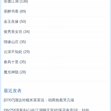
笑傲江湖
(138)
茶醉书香
(89)
金玉良缘
(50)
俊男美女坊
(34)
情缘山庄
(35)
云深不知处
(29)
春风十里
(35)
魔光神隐
(28)
最近发表
[07/07]
溜达对糯米茶茶说：咱两抱着哭几场
[06/25]
[浪客剑心]在江湖聊天室对[落花有意]说：好的