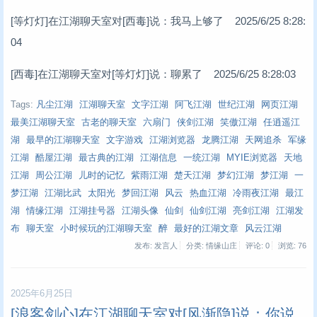
[等灯灯]在江湖聊天室对[西毒]说：我马上够了 2025/6/25 8:28:
04
[西毒]在江湖聊天室对[等灯灯]说：聊累了 2025/6/25 8:28:03
Tags:
凡尘江湖
江湖聊天室
文字江湖
阿飞江湖
世纪江湖
网页江湖
最美江湖聊天室
古老的聊天室
六扇门
侠剑江湖
笑傲江湖
任逍遥江
湖
最早的江湖聊天室
文字游戏
江湖浏览器
龙腾江湖
天网追杀
军缘
江湖
酷屋江湖
最古典的江湖
江湖信息
一统江湖
MYIE浏览器
天地
江湖
周公江湖
儿时的记忆
紫雨江湖
楚天江湖
梦幻江湖
梦江湖
一
梦江湖
江湖比武
太阳光
梦回江湖
风云
热血江湖
冷雨夜江湖
最江
湖
情缘江湖
江湖挂号器
江湖头像
仙剑
仙剑江湖
亮剑江湖
江湖发
布
聊天室
小时候玩的江湖聊天室
醉
最好的江湖文章
风云江湖
发布: 发言人
分类: 情缘山庄
评论: 0
浏览:
76
2025年6月25日
[浪客剑心]在江湖聊天室对[风渐隐]说：你说