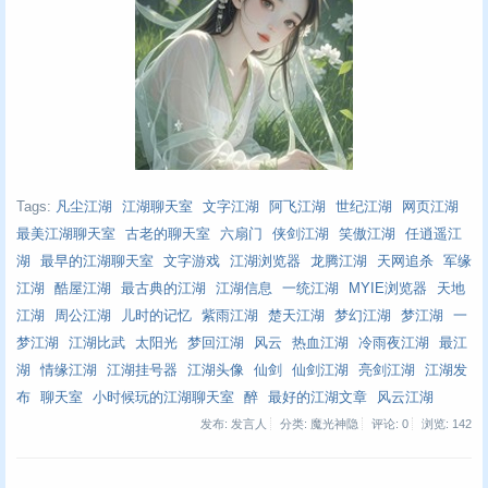
Tags:
凡尘江湖
江湖聊天室
文字江湖
阿飞江湖
世纪江湖
网页江湖
最美江湖聊天室
古老的聊天室
六扇门
侠剑江湖
笑傲江湖
任逍遥江
湖
最早的江湖聊天室
文字游戏
江湖浏览器
龙腾江湖
天网追杀
军缘
江湖
酷屋江湖
最古典的江湖
江湖信息
一统江湖
MYIE浏览器
天地
江湖
周公江湖
儿时的记忆
紫雨江湖
楚天江湖
梦幻江湖
梦江湖
一
梦江湖
江湖比武
太阳光
梦回江湖
风云
热血江湖
冷雨夜江湖
最江
湖
情缘江湖
江湖挂号器
江湖头像
仙剑
仙剑江湖
亮剑江湖
江湖发
布
聊天室
小时候玩的江湖聊天室
醉
最好的江湖文章
风云江湖
发布: 发言人
分类: 魔光神隐
评论: 0
浏览:
142