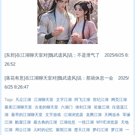
[东邪]在江湖聊天室对[魏武遗风]说：不是泄气了 2025/6/25 8:
26:52
[落花有意]在江湖聊天室对[魏武遗风]说：那就休息一会 2025/
6/25 8:26:47
Tags:
凡尘江湖
江湖聊天室
文字江湖
阿飞江湖
世纪江湖
网页江湖
最美江湖聊天室
古老的聊天室
六扇门
侠剑江湖
笑傲江湖
任逍遥江
湖
最早的江湖聊天室
文字游戏
江湖浏览器
龙腾江湖
天网追杀
军缘
江湖
酷屋江湖
最古典的江湖
江湖信息
一统江湖
MYIE浏览器
天地
江湖
周公江湖
儿时的记忆
紫雨江湖
楚天江湖
梦幻江湖
梦江湖
一