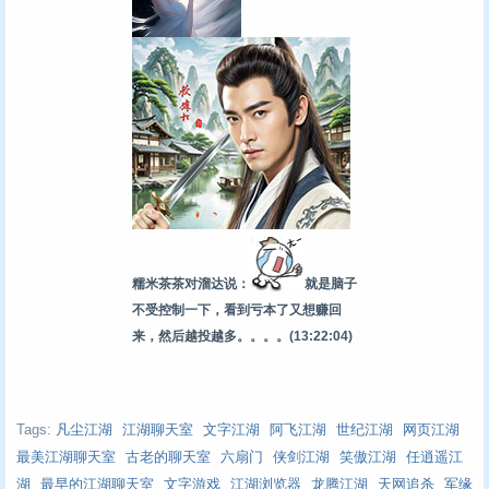
糯米茶茶对溜达说：
就是脑子
不受控制一下，看到亏本了又想赚回
来，然后越投越多。。。。
(13:22:04)
Tags:
凡尘江湖
江湖聊天室
文字江湖
阿飞江湖
世纪江湖
网页江湖
最美江湖聊天室
古老的聊天室
六扇门
侠剑江湖
笑傲江湖
任逍遥江
湖
最早的江湖聊天室
文字游戏
江湖浏览器
龙腾江湖
天网追杀
军缘