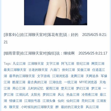
[浪客剑心]在江湖聊天室对[落花有意]说：好的 2025/6/25 8:21:
21
[细雨霏霏]在江湖聊天室对[痴狂]说：继续啊 2025/6/25 8:21:17
Tags:
凡尘江湖
江湖聊天室
文字江湖
阿飞江湖
世纪江湖
网页江湖
最美江湖聊天室
古老的聊天室
六扇门
侠剑江湖
笑傲江湖
任逍遥江
湖
最早的江湖聊天室
文字游戏
江湖浏览器
龙腾江湖
天网追杀
军缘
江湖
酷屋江湖
最古典的江湖
江湖信息
一统江湖
MYIE浏览器
天地
江湖
周公江湖
儿时的记忆
紫雨江湖
楚天江湖
梦幻江湖
梦江湖
一
梦江湖
江湖比武
太阳光
梦回江湖
风云
热血江湖
冷雨夜江湖
最江
湖
情缘江湖
江湖挂号器
江湖头像
仙剑
仙剑江湖
亮剑江湖
江湖发
布
聊天室
小时候玩的江湖聊天室
醉
最好的江湖文章
风云江湖