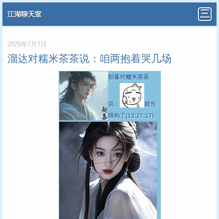
江湖聊天室
2025年7月7日
溜达对糯米茶茶说：咱两抱着哭几场
朝暮对糯米茶茶
说：
就当
喂狗了(13:27:17)