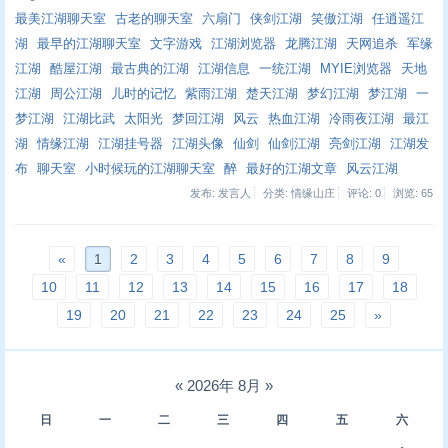
最美江湖聊天室
古老的聊天室
六扇门
侠剑江湖
笑傲江湖
任逍遥江
湖
最早的江湖聊天室
文字游戏
江湖浏览器
龙腾江湖
天网追杀
军缘
江湖
酷屋江湖
最古典的江湖
江湖信息
一统江湖
MYIE浏览器
天地
江湖
周公江湖
儿时的记忆
紫雨江湖
楚天江湖
梦幻江湖
梦江湖
一
梦江湖
江湖比武
太阳光
梦回江湖
风云
热血江湖
冷雨夜江湖
最江
湖
情缘江湖
江湖挂号器
江湖头像
仙剑
仙剑江湖
亮剑江湖
江湖发
布
聊天室
小时候玩的江湖聊天室
醉
最好的江湖文章
风云江湖
发布: 发言人
分类: 情缘山庄
评论: 0
浏览:
65
«
1
2
3
4
5
6
7
8
9
10
11
12
13
14
15
16
17
18
19
20
21
22
23
24
25
»
«
2026年 8月
»
日
一
二
三
四
五
六