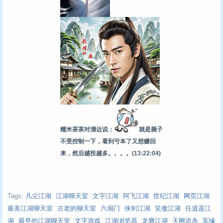
糯米茶茶对溜达说：
就是脑子
不受控制一下，看到亏本了又想赚回
来，然后越投越多。。。。
(13:22:04)
Tags:
凡尘江湖
江湖聊天室
文字江湖
阿飞江湖
世纪江湖
网页江湖
最美江湖聊天室
古老的聊天室
六扇门
侠剑江湖
笑傲江湖
任逍遥江
湖
最早的江湖聊天室
文字游戏
江湖浏览器
龙腾江湖
天网追杀
军缘