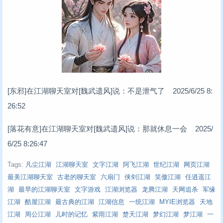
[东邪]在江湖聊天室对[魏武遗风]说：不是泄气了 2025/6/25 8:
26:52
[落花有意]在江湖聊天室对[魏武遗风]说：那就休息一会 2025/
6/25 8:26:47
Tags:
凡尘江湖
江湖聊天室
文字江湖
阿飞江湖
世纪江湖
网页江湖
最美江湖聊天室
古老的聊天室
六扇门
侠剑江湖
笑傲江湖
任逍遥江
湖
最早的江湖聊天室
文字游戏
江湖浏览器
龙腾江湖
天网追杀
军缘
江湖
酷屋江湖
最古典的江湖
江湖信息
一统江湖
MYIE浏览器
天地
江湖
周公江湖
儿时的记忆
紫雨江湖
楚天江湖
梦幻江湖
梦江湖
一