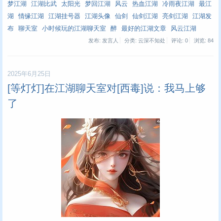
梦江湖
江湖比武
太阳光
梦回江湖
风云
热血江湖
冷雨夜江湖
最江
湖
情缘江湖
江湖挂号器
江湖头像
仙剑
仙剑江湖
亮剑江湖
江湖发
布
聊天室
小时候玩的江湖聊天室
醉
最好的江湖文章
风云江湖
发布: 发言人
分类: 云深不知处
评论: 0
浏览:
84
2025年6月25日
[等灯灯]在江湖聊天室对[西毒]说：我马上够
了