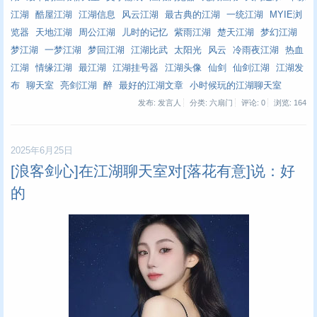
江湖
酷屋江湖
江湖信息
风云江湖
最古典的江湖
一统江湖
MYIE浏
览器
天地江湖
周公江湖
儿时的记忆
紫雨江湖
楚天江湖
梦幻江湖
梦江湖
一梦江湖
梦回江湖
江湖比武
太阳光
风云
冷雨夜江湖
热血
江湖
情缘江湖
最江湖
江湖挂号器
江湖头像
仙剑
仙剑江湖
江湖发
布
聊天室
亮剑江湖
醉
最好的江湖文章
小时候玩的江湖聊天室
发布: 发言人
分类: 六扇门
评论: 0
浏览:
164
2025年6月25日
[浪客剑心]在江湖聊天室对[落花有意]说：好
的