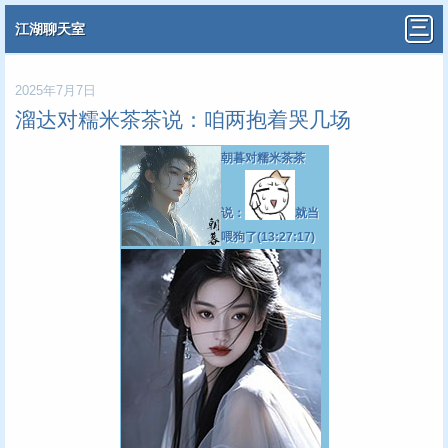
江湖聊天室
2025年7月7日
溜达对糯米茶茶说：咱两抱着哭几场
朝暮对糯米茶茶
说：
就当
喂狗了(13:27:17)