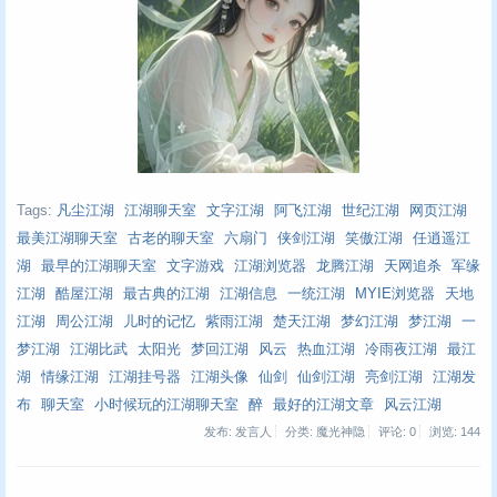
Tags:
凡尘江湖
江湖聊天室
文字江湖
阿飞江湖
世纪江湖
网页江湖
最美江湖聊天室
古老的聊天室
六扇门
侠剑江湖
笑傲江湖
任逍遥江
湖
最早的江湖聊天室
文字游戏
江湖浏览器
龙腾江湖
天网追杀
军缘
江湖
酷屋江湖
最古典的江湖
江湖信息
一统江湖
MYIE浏览器
天地
江湖
周公江湖
儿时的记忆
紫雨江湖
楚天江湖
梦幻江湖
梦江湖
一
梦江湖
江湖比武
太阳光
梦回江湖
风云
热血江湖
冷雨夜江湖
最江
湖
情缘江湖
江湖挂号器
江湖头像
仙剑
仙剑江湖
亮剑江湖
江湖发
布
聊天室
小时候玩的江湖聊天室
醉
最好的江湖文章
风云江湖
发布: 发言人
分类: 魔光神隐
评论: 0
浏览:
144