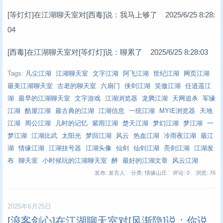
[等灯灯]在江湖聊天室对[西毒]说：我马上够了 2025/6/25 8:28:
04
[西毒]在江湖聊天室对[等灯灯]说：聊累了 2025/6/25 8:28:03
Tags:
凡尘江湖
江湖聊天室
文字江湖
阿飞江湖
世纪江湖
网页江湖
最美江湖聊天室
古老的聊天室
六扇门
侠剑江湖
笑傲江湖
任逍遥江
湖
最早的江湖聊天室
文字游戏
江湖浏览器
龙腾江湖
天网追杀
军缘
江湖
酷屋江湖
最古典的江湖
江湖信息
一统江湖
MYIE浏览器
天地
江湖
周公江湖
儿时的记忆
紫雨江湖
楚天江湖
梦幻江湖
梦江湖
一
梦江湖
江湖比武
太阳光
梦回江湖
风云
热血江湖
冷雨夜江湖
最江
湖
情缘江湖
江湖挂号器
江湖头像
仙剑
仙剑江湖
亮剑江湖
江湖发
布
聊天室
小时候玩的江湖聊天室
醉
最好的江湖文章
风云江湖
发布: 发言人
分类: 情缘山庄
评论: 0
浏览:
76
2025年6月25日
[浪客剑心]在江湖聊天室对[风渐隐]说：你说