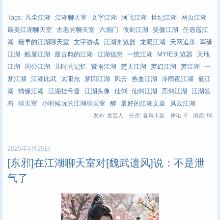
Tags:
凡尘江湖
江湖聊天室
文字江湖
阿飞江湖
世纪江湖
网页江湖
最美江湖聊天室
古老的聊天室
六扇门
侠剑江湖
笑傲江湖
任逍遥江
湖
最早的江湖聊天室
文字游戏
江湖浏览器
龙腾江湖
天网追杀
军缘
江湖
酷屋江湖
最古典的江湖
江湖信息
一统江湖
MYIE浏览器
天地
江湖
周公江湖
儿时的记忆
紫雨江湖
楚天江湖
梦幻江湖
梦江湖
一
梦江湖
江湖比武
太阳光
梦回江湖
风云
热血江湖
冷雨夜江湖
最江
湖
情缘江湖
江湖挂号器
江湖头像
仙剑
仙剑江湖
亮剑江湖
江湖发
布
聊天室
小时候玩的江湖聊天室
醉
最好的江湖文章
风云江湖
发布: 发言人
分类: 春风十里
评论: 0
浏览:
86
2025年6月25日
[东邪]在江湖聊天室对[魏武遗风]说：不是泄
气了