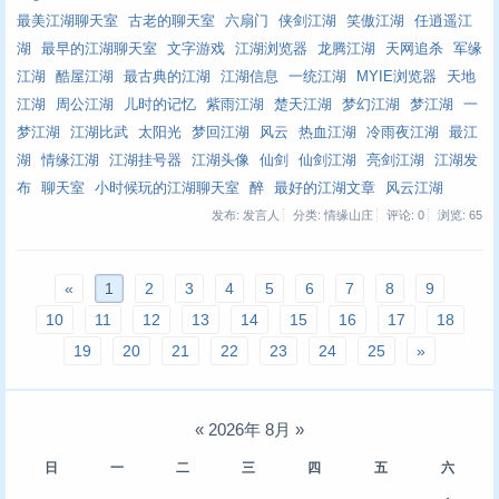
最美江湖聊天室
古老的聊天室
六扇门
侠剑江湖
笑傲江湖
任逍遥江
湖
最早的江湖聊天室
文字游戏
江湖浏览器
龙腾江湖
天网追杀
军缘
江湖
酷屋江湖
最古典的江湖
江湖信息
一统江湖
MYIE浏览器
天地
江湖
周公江湖
儿时的记忆
紫雨江湖
楚天江湖
梦幻江湖
梦江湖
一
梦江湖
江湖比武
太阳光
梦回江湖
风云
热血江湖
冷雨夜江湖
最江
湖
情缘江湖
江湖挂号器
江湖头像
仙剑
仙剑江湖
亮剑江湖
江湖发
布
聊天室
小时候玩的江湖聊天室
醉
最好的江湖文章
风云江湖
发布: 发言人
分类: 情缘山庄
评论: 0
浏览:
65
«
1
2
3
4
5
6
7
8
9
10
11
12
13
14
15
16
17
18
19
20
21
22
23
24
25
»
«
2026年 8月
»
日
一
二
三
四
五
六