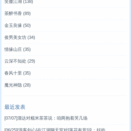
笑傲江湖
(138)
茶醉书香
(89)
金玉良缘
(50)
俊男美女坊
(34)
情缘山庄
(35)
云深不知处
(29)
春风十里
(35)
魔光神隐
(28)
最近发表
[07/07]
溜达对糯米茶茶说：咱两抱着哭几场
[06/25]
[浪客剑心]在江湖聊天室对[落花有意]说：好的