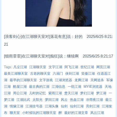
[浪客剑心]在江湖聊天室对[落花有意]说：好的 2025/6/25 8:21:
21
[细雨霏霏]在江湖聊天室对[痴狂]说：继续啊 2025/6/25 8:21:17
Tags:
凡尘江湖
江湖聊天室
文字江湖
阿飞江湖
世纪江湖
网页江湖
最美江湖聊天室
古老的聊天室
六扇门
侠剑江湖
笑傲江湖
任逍遥江
湖
最早的江湖聊天室
文字游戏
江湖浏览器
龙腾江湖
天网追杀
军缘
江湖
酷屋江湖
最古典的江湖
江湖信息
一统江湖
MYIE浏览器
天地
江湖
周公江湖
儿时的记忆
紫雨江湖
楚天江湖
梦幻江湖
梦江湖
一
梦江湖
江湖比武
太阳光
梦回江湖
风云
热血江湖
冷雨夜江湖
最江
湖
情缘江湖
江湖挂号器
江湖头像
仙剑
仙剑江湖
亮剑江湖
江湖发
布
聊天室
小时候玩的江湖聊天室
醉
最好的江湖文章
风云江湖