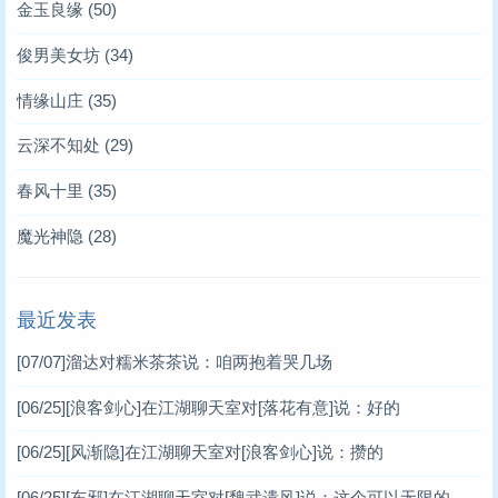
金玉良缘
(50)
俊男美女坊
(34)
情缘山庄
(35)
云深不知处
(29)
春风十里
(35)
魔光神隐
(28)
最近发表
[07/07]
溜达对糯米茶茶说：咱两抱着哭几场
[06/25]
[浪客剑心]在江湖聊天室对[落花有意]说：好的
[06/25]
[风渐隐]在江湖聊天室对[浪客剑心]说：攒的
[06/25]
[东邪]在江湖聊天室对[魏武遗风]说：这个可以无限的