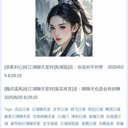
[浪客剑心]在江湖聊天室对[风渐隐]说：你说对不对呀 2025/6/2
5 8:29:19
[魏武遗风]在江湖聊天室对[落花有意]说：聊聊天也是会有的啊
2025/6/25 8:29:15
Tags:
凡尘江湖
江湖聊天室
文字江湖
阿飞江湖
世纪江湖
网页江湖
最美江湖聊天室
古老的聊天室
六扇门
侠剑江湖
笑傲江湖
任逍遥江
湖
最早的江湖聊天室
文字游戏
江湖浏览器
龙腾江湖
天网追杀
军缘