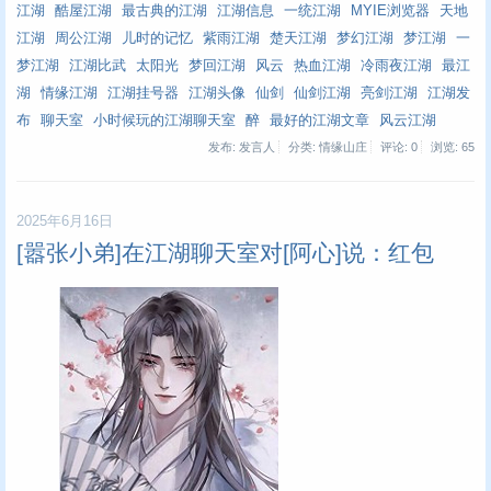
江湖
酷屋江湖
最古典的江湖
江湖信息
一统江湖
MYIE浏览器
天地
江湖
周公江湖
儿时的记忆
紫雨江湖
楚天江湖
梦幻江湖
梦江湖
一
梦江湖
江湖比武
太阳光
梦回江湖
风云
热血江湖
冷雨夜江湖
最江
湖
情缘江湖
江湖挂号器
江湖头像
仙剑
仙剑江湖
亮剑江湖
江湖发
布
聊天室
小时候玩的江湖聊天室
醉
最好的江湖文章
风云江湖
发布: 发言人
分类: 情缘山庄
评论: 0
浏览:
65
2025年6月16日
[嚣张小弟]在江湖聊天室对[阿心]说：红包