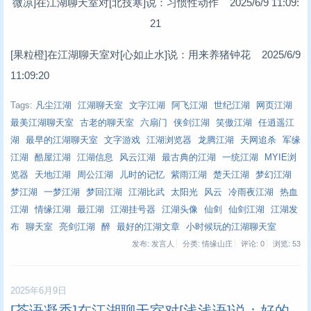
微凉]在江湖聊天室对[北技寒]说：习惯性动作 2025/6/9 11:09:
21
[果粒橙]在江湖聊天室对[心如止水]说：用来养猪钟花 2025/6/9
11:09:20
Tags:
凡尘江湖
江湖聊天室
文字江湖
阿飞江湖
世纪江湖
网页江湖
最美江湖聊天室
古老的聊天室
六扇门
侠剑江湖
笑傲江湖
任逍遥江
湖
最早的江湖聊天室
文字游戏
江湖浏览器
龙腾江湖
天网追杀
军缘
江湖
酷屋江湖
江湖信息
风云江湖
最古典的江湖
一统江湖
MYIE浏
览器
天地江湖
周公江湖
儿时的记忆
紫雨江湖
楚天江湖
梦幻江湖
梦江湖
一梦江湖
梦回江湖
江湖比武
太阳光
风云
冷雨夜江湖
热血
江湖
情缘江湖
最江湖
江湖挂号器
江湖头像
仙剑
仙剑江湖
江湖发
布
聊天室
亮剑江湖
醉
最好的江湖文章
小时候玩的江湖聊天室
发布: 发言人
分类: 情缘山庄
评论: 0
浏览:
53
2025年6月9日
[茶语凝香]在江湖聊天室对[浅浅语]说：好的