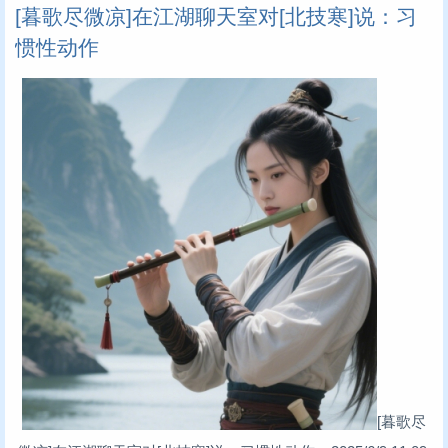
[暮歌尽微凉]在江湖聊天室对[北技寒]说：习
惯性动作
[暮歌尽