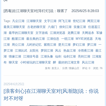
04
[西毒]在江湖聊天室对[等灯灯]说：聊累了 2025/6/25 8:28:03
Tags:
凡尘江湖
江湖聊天室
文字江湖
阿飞江湖
世纪江湖
网页江湖
最美江湖聊天室
古老的聊天室
六扇门
侠剑江湖
笑傲江湖
任逍遥江
湖
最早的江湖聊天室
文字游戏
江湖浏览器
龙腾江湖
天网追杀
军缘
江湖
酷屋江湖
最古典的江湖
江湖信息
一统江湖
MYIE浏览器
天地
江湖
周公江湖
儿时的记忆
紫雨江湖
楚天江湖
梦幻江湖
梦江湖
一
梦江湖
江湖比武
太阳光
梦回江湖
风云
热血江湖
冷雨夜江湖
最江
湖
情缘江湖
江湖挂号器
江湖头像
仙剑
仙剑江湖
亮剑江湖
江湖发
布
聊天室
小时候玩的江湖聊天室
醉
最好的江湖文章
风云江湖
发布: 发言人
分类: 情缘山庄
评论: 0
浏览:
76
2025年6月25日
[浪客剑心]在江湖聊天室对[风渐隐]说：你说
对不对呀