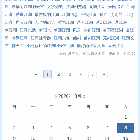
湖
最早的江湖聊天室
文字游戏
江湖浏览器
龙腾江湖
天网追杀
军缘
江湖
酷屋江湖
最古典的江湖
江湖信息
一统江湖
MYIE浏览器
天地
江湖
周公江湖
儿时的记忆
紫雨江湖
楚天江湖
梦幻江湖
梦江湖
一
梦江湖
江湖比武
太阳光
梦回江湖
风云
热血江湖
冷雨夜江湖
最江
湖
情缘江湖
江湖挂号器
江湖头像
仙剑
仙剑江湖
亮剑江湖
江湖发
布
聊天室
小时候玩的江湖聊天室
醉
最好的江湖文章
风云江湖
发布: 发言人
分类: 情缘山庄
评论: 0
浏览:
38
«
1
2
3
4
5
»
«
2026年 8月
»
日
一
二
三
四
五
六
1
2
3
4
5
6
7
8
9
10
11
12
13
14
15