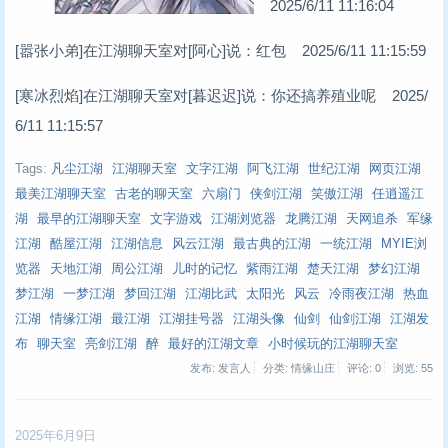
2025/6/11 11:16:04
[嚣张小弟]在江湖聊天室对[阿心]说：红包 2025/6/11 11:15:59
[寒冰烈焰]在江湖聊天室对[暮迟迟]说：你还搞养殖业呢 2025/
6/11 11:15:57
Tags:
凡尘江湖
江湖聊天室
文字江湖
阿飞江湖
世纪江湖
网页江湖
最美江湖聊天室
古老的聊天室
六扇门
侠剑江湖
笑傲江湖
任逍遥江
湖
最早的江湖聊天室
文字游戏
江湖浏览器
龙腾江湖
天网追杀
军缘
江湖
酷屋江湖
江湖信息
风云江湖
最古典的江湖
一统江湖
MYIE浏
览器
天地江湖
周公江湖
儿时的记忆
紫雨江湖
楚天江湖
梦幻江湖
梦江湖
一梦江湖
梦回江湖
江湖比武
太阳光
风云
冷雨夜江湖
热血
江湖
情缘江湖
最江湖
江湖挂号器
江湖头像
仙剑
仙剑江湖
江湖发
布
聊天室
亮剑江湖
醉
最好的江湖文章
小时候玩的江湖聊天室
发布: 发言人
分类: 情缘山庄
评论: 0
浏览:
55
2025年6月9日