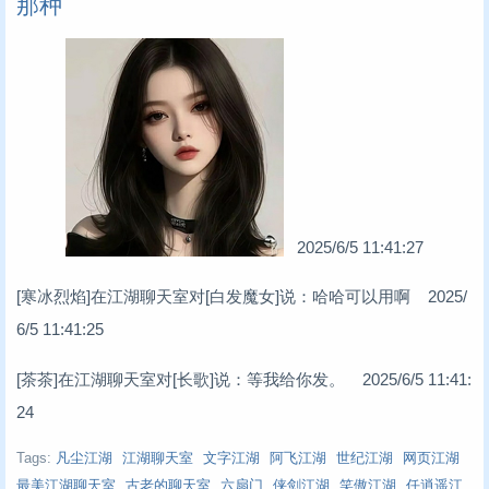
那种
2025/6/5 11:41:27
[寒冰烈焰]在江湖聊天室对[白发魔女]说：哈哈可以用啊 2025/
6/5 11:41:25
[茶茶]在江湖聊天室对[长歌]说：等我给你发。 2025/6/5 11:41:
24
Tags:
凡尘江湖
江湖聊天室
文字江湖
阿飞江湖
世纪江湖
网页江湖
最美江湖聊天室
古老的聊天室
六扇门
侠剑江湖
笑傲江湖
任逍遥江