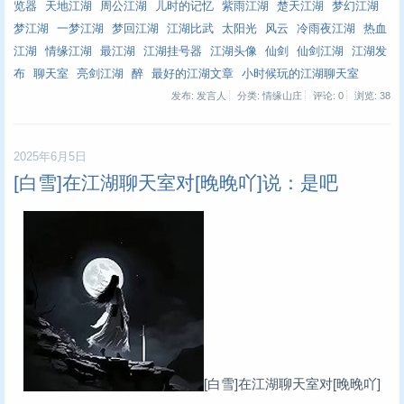
览器
天地江湖
周公江湖
儿时的记忆
紫雨江湖
楚天江湖
梦幻江湖
梦江湖
一梦江湖
梦回江湖
江湖比武
太阳光
风云
冷雨夜江湖
热血
江湖
情缘江湖
最江湖
江湖挂号器
江湖头像
仙剑
仙剑江湖
江湖发
布
聊天室
亮剑江湖
醉
最好的江湖文章
小时候玩的江湖聊天室
发布: 发言人
分类: 情缘山庄
评论: 0
浏览:
38
2025年6月5日
[白雪]在江湖聊天室对[晚晚吖]说：是吧
[白雪]在江湖聊天室对[晚晚吖]