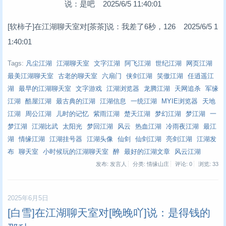
说：是吧 2025/6/5 11:40:01
[软柿子]在江湖聊天室对[茶茶]说：我差了6秒，126 2025/6/5 1
1:40:01
Tags:
凡尘江湖
江湖聊天室
文字江湖
阿飞江湖
世纪江湖
网页江湖
最美江湖聊天室
古老的聊天室
六扇门
侠剑江湖
笑傲江湖
任逍遥江
湖
最早的江湖聊天室
文字游戏
江湖浏览器
龙腾江湖
天网追杀
军缘
江湖
酷屋江湖
最古典的江湖
江湖信息
一统江湖
MYIE浏览器
天地
江湖
周公江湖
儿时的记忆
紫雨江湖
楚天江湖
梦幻江湖
梦江湖
一
梦江湖
江湖比武
太阳光
梦回江湖
风云
热血江湖
冷雨夜江湖
最江
湖
情缘江湖
江湖挂号器
江湖头像
仙剑
仙剑江湖
亮剑江湖
江湖发
布
聊天室
小时候玩的江湖聊天室
醉
最好的江湖文章
风云江湖
发布: 发言人
分类: 情缘山庄
评论: 0
浏览:
33
2025年6月5日
[白雪]在江湖聊天室对[晚晚吖]说：是得钱的