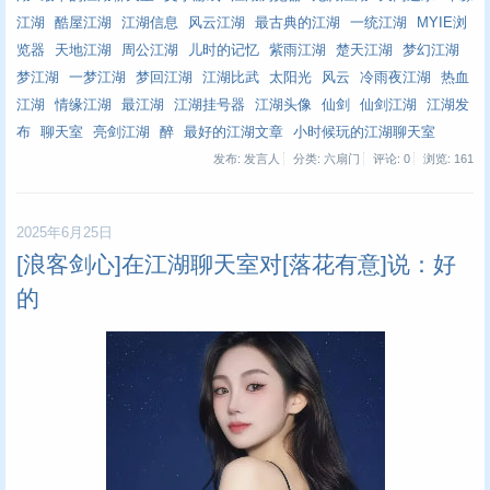
江湖
酷屋江湖
江湖信息
风云江湖
最古典的江湖
一统江湖
MYIE浏
览器
天地江湖
周公江湖
儿时的记忆
紫雨江湖
楚天江湖
梦幻江湖
梦江湖
一梦江湖
梦回江湖
江湖比武
太阳光
风云
冷雨夜江湖
热血
江湖
情缘江湖
最江湖
江湖挂号器
江湖头像
仙剑
仙剑江湖
江湖发
布
聊天室
亮剑江湖
醉
最好的江湖文章
小时候玩的江湖聊天室
发布: 发言人
分类: 六扇门
评论: 0
浏览:
161
2025年6月25日
[浪客剑心]在江湖聊天室对[落花有意]说：好
的