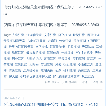
[等灯灯]在江湖聊天室对[西毒]说：我马上够了 2025/6/25 8:28:
04
[西毒]在江湖聊天室对[等灯灯]说：聊累了 2025/6/25 8:28:03
Tags:
凡尘江湖
江湖聊天室
文字江湖
阿飞江湖
世纪江湖
网页江湖
最美江湖聊天室
古老的聊天室
六扇门
侠剑江湖
笑傲江湖
任逍遥江
湖
最早的江湖聊天室
文字游戏
江湖浏览器
龙腾江湖
天网追杀
军缘
江湖
酷屋江湖
最古典的江湖
江湖信息
一统江湖
MYIE浏览器
天地
江湖
周公江湖
儿时的记忆
紫雨江湖
楚天江湖
梦幻江湖
梦江湖
一
梦江湖
江湖比武
太阳光
梦回江湖
风云
热血江湖
冷雨夜江湖
最江
湖
情缘江湖
江湖挂号器
江湖头像
仙剑
仙剑江湖
亮剑江湖
江湖发
布
聊天室
小时候玩的江湖聊天室
醉
最好的江湖文章
风云江湖
发布: 发言人
分类: 情缘山庄
评论: 0
浏览:
76
2025年6月25日
[浪客剑心]在江湖聊天室对[风渐隐]说：你说