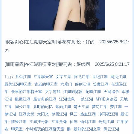
[浪客剑心]在江湖聊天室对[落花有意]说：好的 2025/6/25 8:21:
21
[细雨霏霏]在江湖聊天室对[痴狂]说：继续啊 2025/6/25 8:21:17
Tags:
凡尘江湖
江湖聊天室
文字江湖
阿飞江湖
世纪江湖
网页江湖
最美江湖聊天室
古老的聊天室
六扇门
侠剑江湖
笑傲江湖
任逍遥江
湖
最早的江湖聊天室
文字游戏
江湖浏览器
龙腾江湖
天网追杀
军缘
江湖
酷屋江湖
最古典的江湖
江湖信息
一统江湖
MYIE浏览器
天地
江湖
周公江湖
儿时的记忆
紫雨江湖
楚天江湖
梦幻江湖
梦江湖
一
梦江湖
江湖比武
太阳光
梦回江湖
风云
热血江湖
冷雨夜江湖
最江
湖
情缘江湖
江湖挂号器
江湖头像
仙剑
仙剑江湖
亮剑江湖
江湖发
布
聊天室
小时候玩的江湖聊天室
醉
最好的江湖文章
风云江湖