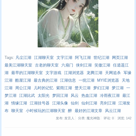
Tags:
凡尘江湖
江湖聊天室
文字江湖
阿飞江湖
世纪江湖
网页江湖
最美江湖聊天室
古老的聊天室
六扇门
侠剑江湖
笑傲江湖
任逍遥江
湖
最早的江湖聊天室
文字游戏
江湖浏览器
龙腾江湖
天网追杀
军缘
江湖
酷屋江湖
最古典的江湖
江湖信息
一统江湖
MYIE浏览器
天地
江湖
周公江湖
儿时的记忆
紫雨江湖
楚天江湖
梦幻江湖
梦江湖
一
梦江湖
江湖比武
太阳光
梦回江湖
风云
热血江湖
冷雨夜江湖
最江
湖
情缘江湖
江湖挂号器
江湖头像
仙剑
仙剑江湖
亮剑江湖
江湖发
布
聊天室
小时候玩的江湖聊天室
醉
最好的江湖文章
风云江湖
发布: 发言人
分类: 魔光神隐
评论: 0
浏览:
142