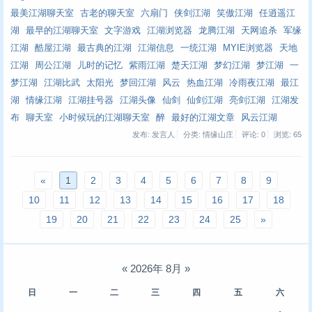
最美江湖聊天室
古老的聊天室
六扇门
侠剑江湖
笑傲江湖
任逍遥江
湖
最早的江湖聊天室
文字游戏
江湖浏览器
龙腾江湖
天网追杀
军缘
江湖
酷屋江湖
最古典的江湖
江湖信息
一统江湖
MYIE浏览器
天地
江湖
周公江湖
儿时的记忆
紫雨江湖
楚天江湖
梦幻江湖
梦江湖
一
梦江湖
江湖比武
太阳光
梦回江湖
风云
热血江湖
冷雨夜江湖
最江
湖
情缘江湖
江湖挂号器
江湖头像
仙剑
仙剑江湖
亮剑江湖
江湖发
布
聊天室
小时候玩的江湖聊天室
醉
最好的江湖文章
风云江湖
发布: 发言人
分类: 情缘山庄
评论: 0
浏览:
65
«
1
2
3
4
5
6
7
8
9
10
11
12
13
14
15
16
17
18
19
20
21
22
23
24
25
»
«
2026年 8月
»
日
一
二
三
四
五
六