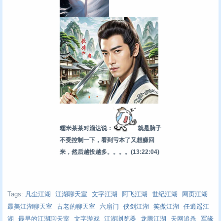
糯米茶茶对溜达说：
就是脑子
不受控制一下，看到亏本了又想赚回
来，然后越投越多。。。。
(13:22:04)
Tags:
凡尘江湖
江湖聊天室
文字江湖
阿飞江湖
世纪江湖
网页江湖
最美江湖聊天室
古老的聊天室
六扇门
侠剑江湖
笑傲江湖
任逍遥江
湖
最早的江湖聊天室
文字游戏
江湖浏览器
龙腾江湖
天网追杀
军缘