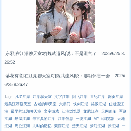
[东邪]在江湖聊天室对[魏武遗风]说：不是泄气了 2025/6/25 8:
26:52
[落花有意]在江湖聊天室对[魏武遗风]说：那就休息一会 2025/
6/25 8:26:47
Tags:
凡尘江湖
江湖聊天室
文字江湖
阿飞江湖
世纪江湖
网页江湖
最美江湖聊天室
古老的聊天室
六扇门
侠剑江湖
笑傲江湖
任逍遥江
湖
最早的江湖聊天室
文字游戏
江湖浏览器
龙腾江湖
天网追杀
军缘
江湖
酷屋江湖
最古典的江湖
江湖信息
一统江湖
MYIE浏览器
天地
江湖
周公江湖
儿时的记忆
紫雨江湖
楚天江湖
梦幻江湖
梦江湖
一