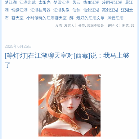
梦江湖
江湖比武
太阳光
梦回江湖
风云
热血江湖
冷雨夜江湖
最江
湖
情缘江湖
江湖挂号器
江湖头像
仙剑
仙剑江湖
亮剑江湖
江湖发
布
聊天室
小时候玩的江湖聊天室
醉
最好的江湖文章
风云江湖
发布: 发言人
分类: 云深不知处
评论: 0
浏览:
83
2025年6月25日
[等灯灯]在江湖聊天室对[西毒]说：我马上够
了