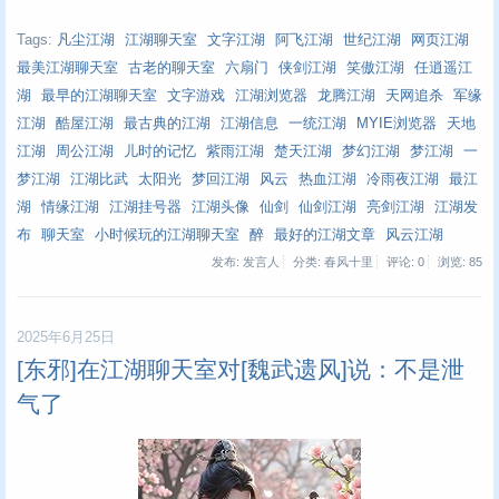
Tags:
凡尘江湖
江湖聊天室
文字江湖
阿飞江湖
世纪江湖
网页江湖
最美江湖聊天室
古老的聊天室
六扇门
侠剑江湖
笑傲江湖
任逍遥江
湖
最早的江湖聊天室
文字游戏
江湖浏览器
龙腾江湖
天网追杀
军缘
江湖
酷屋江湖
最古典的江湖
江湖信息
一统江湖
MYIE浏览器
天地
江湖
周公江湖
儿时的记忆
紫雨江湖
楚天江湖
梦幻江湖
梦江湖
一
梦江湖
江湖比武
太阳光
梦回江湖
风云
热血江湖
冷雨夜江湖
最江
湖
情缘江湖
江湖挂号器
江湖头像
仙剑
仙剑江湖
亮剑江湖
江湖发
布
聊天室
小时候玩的江湖聊天室
醉
最好的江湖文章
风云江湖
发布: 发言人
分类: 春风十里
评论: 0
浏览:
85
2025年6月25日
[东邪]在江湖聊天室对[魏武遗风]说：不是泄
气了