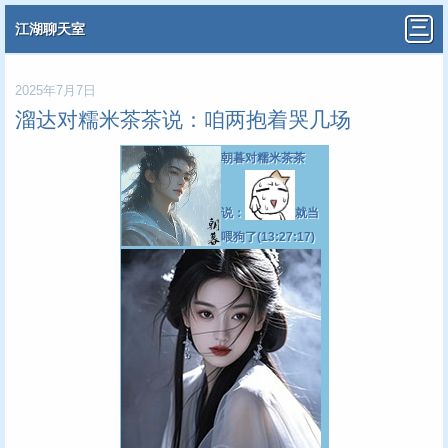
江湖聊天室
2025年7月7日
溜达对糯米茶茶说：咱两抱着哭几场
朝暮对糯米茶茶
说：
就当
喂狗了(13:27:17)