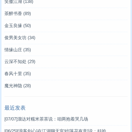
笑傲江湖
(138)
茶醉书香
(89)
金玉良缘
(50)
俊男美女坊
(34)
情缘山庄
(35)
云深不知处
(29)
春风十里
(35)
魔光神隐
(28)
最近发表
[07/07]
溜达对糯米茶茶说：咱两抱着哭几场
[06/25]
[浪客剑心]在江湖聊天室对[落花有意]说：好的