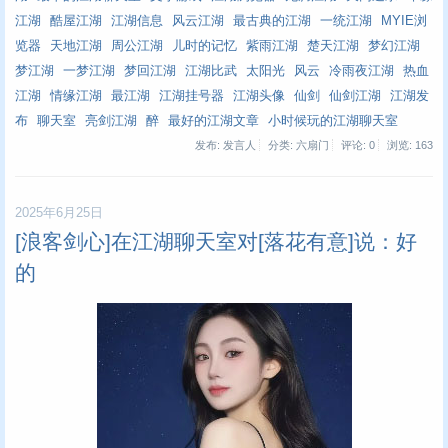
江湖
酷屋江湖
江湖信息
风云江湖
最古典的江湖
一统江湖
MYIE浏
览器
天地江湖
周公江湖
儿时的记忆
紫雨江湖
楚天江湖
梦幻江湖
梦江湖
一梦江湖
梦回江湖
江湖比武
太阳光
风云
冷雨夜江湖
热血
江湖
情缘江湖
最江湖
江湖挂号器
江湖头像
仙剑
仙剑江湖
江湖发
布
聊天室
亮剑江湖
醉
最好的江湖文章
小时候玩的江湖聊天室
发布: 发言人
分类: 六扇门
评论: 0
浏览:
163
2025年6月25日
[浪客剑心]在江湖聊天室对[落花有意]说：好
的