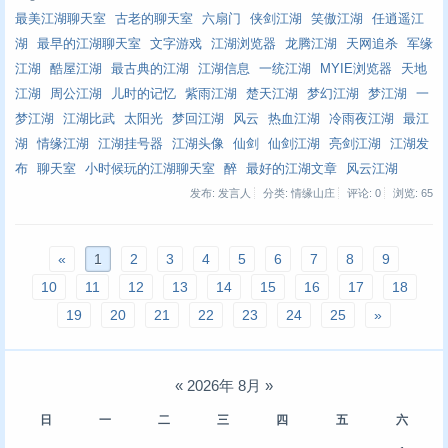
最美江湖聊天室
古老的聊天室
六扇门
侠剑江湖
笑傲江湖
任逍遥江
湖
最早的江湖聊天室
文字游戏
江湖浏览器
龙腾江湖
天网追杀
军缘
江湖
酷屋江湖
最古典的江湖
江湖信息
一统江湖
MYIE浏览器
天地
江湖
周公江湖
儿时的记忆
紫雨江湖
楚天江湖
梦幻江湖
梦江湖
一
梦江湖
江湖比武
太阳光
梦回江湖
风云
热血江湖
冷雨夜江湖
最江
湖
情缘江湖
江湖挂号器
江湖头像
仙剑
仙剑江湖
亮剑江湖
江湖发
布
聊天室
小时候玩的江湖聊天室
醉
最好的江湖文章
风云江湖
发布: 发言人
分类: 情缘山庄
评论: 0
浏览:
65
«
1
2
3
4
5
6
7
8
9
10
11
12
13
14
15
16
17
18
19
20
21
22
23
24
25
»
«
2026年 8月
»
日
一
二
三
四
五
六