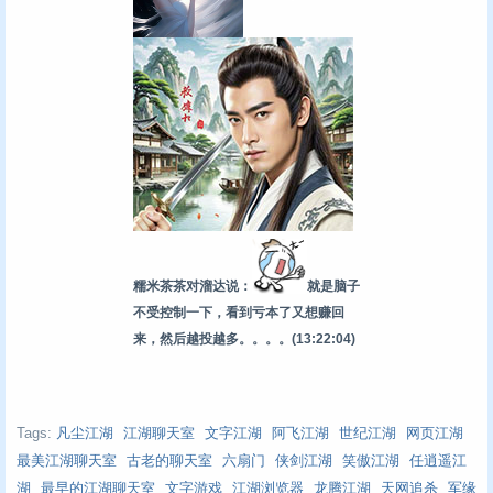
糯米茶茶对溜达说：
就是脑子
不受控制一下，看到亏本了又想赚回
来，然后越投越多。。。。
(13:22:04)
Tags:
凡尘江湖
江湖聊天室
文字江湖
阿飞江湖
世纪江湖
网页江湖
最美江湖聊天室
古老的聊天室
六扇门
侠剑江湖
笑傲江湖
任逍遥江
湖
最早的江湖聊天室
文字游戏
江湖浏览器
龙腾江湖
天网追杀
军缘