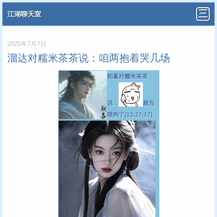
江湖聊天室
2025年7月7日
溜达对糯米茶茶说：咱两抱着哭几场
朝暮对糯米茶茶
说：
就当
喂狗了(13:27:17)