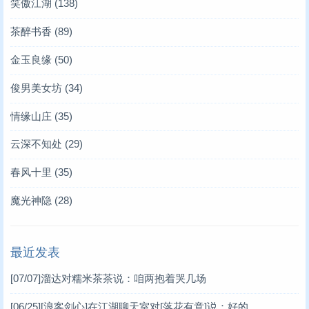
笑傲江湖
(138)
茶醉书香
(89)
金玉良缘
(50)
俊男美女坊
(34)
情缘山庄
(35)
云深不知处
(29)
春风十里
(35)
魔光神隐
(28)
最近发表
[07/07]
溜达对糯米茶茶说：咱两抱着哭几场
[06/25]
[浪客剑心]在江湖聊天室对[落花有意]说：好的