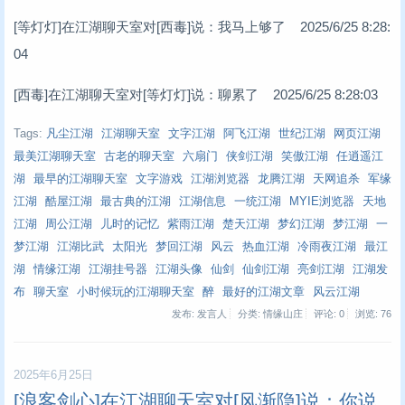
[等灯灯]在江湖聊天室对[西毒]说：我马上够了 2025/6/25 8:28:
04
[西毒]在江湖聊天室对[等灯灯]说：聊累了 2025/6/25 8:28:03
Tags:
凡尘江湖
江湖聊天室
文字江湖
阿飞江湖
世纪江湖
网页江湖
最美江湖聊天室
古老的聊天室
六扇门
侠剑江湖
笑傲江湖
任逍遥江
湖
最早的江湖聊天室
文字游戏
江湖浏览器
龙腾江湖
天网追杀
军缘
江湖
酷屋江湖
最古典的江湖
江湖信息
一统江湖
MYIE浏览器
天地
江湖
周公江湖
儿时的记忆
紫雨江湖
楚天江湖
梦幻江湖
梦江湖
一
梦江湖
江湖比武
太阳光
梦回江湖
风云
热血江湖
冷雨夜江湖
最江
湖
情缘江湖
江湖挂号器
江湖头像
仙剑
仙剑江湖
亮剑江湖
江湖发
布
聊天室
小时候玩的江湖聊天室
醉
最好的江湖文章
风云江湖
发布: 发言人
分类: 情缘山庄
评论: 0
浏览:
76
2025年6月25日
[浪客剑心]在江湖聊天室对[风渐隐]说：你说