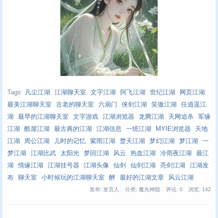
Tags:
凡尘江湖
江湖聊天室
文字江湖
阿飞江湖
世纪江湖
网页江湖
最美江湖聊天室
古老的聊天室
六扇门
侠剑江湖
笑傲江湖
任逍遥江
湖
最早的江湖聊天室
文字游戏
江湖浏览器
龙腾江湖
天网追杀
军缘
江湖
酷屋江湖
最古典的江湖
江湖信息
一统江湖
MYIE浏览器
天地
江湖
周公江湖
儿时的记忆
紫雨江湖
楚天江湖
梦幻江湖
梦江湖
一
梦江湖
江湖比武
太阳光
梦回江湖
风云
热血江湖
冷雨夜江湖
最江
湖
情缘江湖
江湖挂号器
江湖头像
仙剑
仙剑江湖
亮剑江湖
江湖发
布
聊天室
小时候玩的江湖聊天室
醉
最好的江湖文章
风云江湖
发布: 发言人
分类: 魔光神隐
评论: 0
浏览:
142