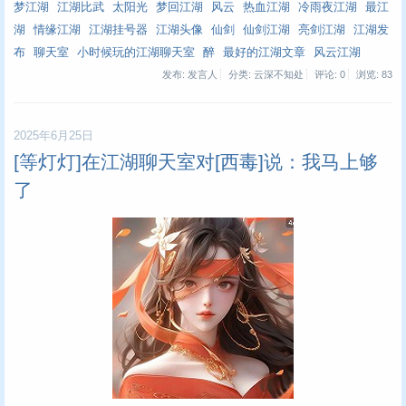
梦江湖
江湖比武
太阳光
梦回江湖
风云
热血江湖
冷雨夜江湖
最江
湖
情缘江湖
江湖挂号器
江湖头像
仙剑
仙剑江湖
亮剑江湖
江湖发
布
聊天室
小时候玩的江湖聊天室
醉
最好的江湖文章
风云江湖
发布: 发言人
分类: 云深不知处
评论: 0
浏览:
83
2025年6月25日
[等灯灯]在江湖聊天室对[西毒]说：我马上够
了