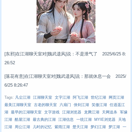
[东邪]在江湖聊天室对[魏武遗风]说：不是泄气了 2025/6/25 8:
26:52
[落花有意]在江湖聊天室对[魏武遗风]说：那就休息一会 2025/
6/25 8:26:47
Tags:
凡尘江湖
江湖聊天室
文字江湖
阿飞江湖
世纪江湖
网页江湖
最美江湖聊天室
古老的聊天室
六扇门
侠剑江湖
笑傲江湖
任逍遥江
湖
最早的江湖聊天室
文字游戏
江湖浏览器
龙腾江湖
天网追杀
军缘
江湖
酷屋江湖
最古典的江湖
江湖信息
一统江湖
MYIE浏览器
天地
江湖
周公江湖
儿时的记忆
紫雨江湖
楚天江湖
梦幻江湖
梦江湖
一