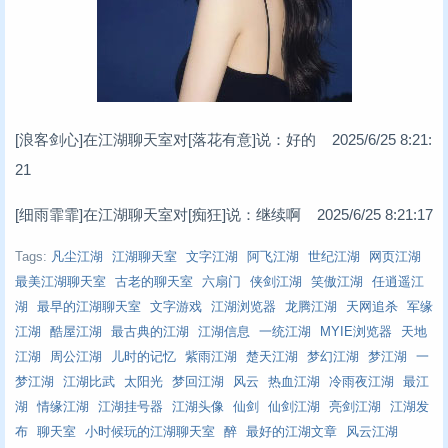
[浪客剑心]在江湖聊天室对[落花有意]说：好的 2025/6/25 8:21:
21
[细雨霏霏]在江湖聊天室对[痴狂]说：继续啊 2025/6/25 8:21:17
Tags:
凡尘江湖
江湖聊天室
文字江湖
阿飞江湖
世纪江湖
网页江湖
最美江湖聊天室
古老的聊天室
六扇门
侠剑江湖
笑傲江湖
任逍遥江
湖
最早的江湖聊天室
文字游戏
江湖浏览器
龙腾江湖
天网追杀
军缘
江湖
酷屋江湖
最古典的江湖
江湖信息
一统江湖
MYIE浏览器
天地
江湖
周公江湖
儿时的记忆
紫雨江湖
楚天江湖
梦幻江湖
梦江湖
一
梦江湖
江湖比武
太阳光
梦回江湖
风云
热血江湖
冷雨夜江湖
最江
湖
情缘江湖
江湖挂号器
江湖头像
仙剑
仙剑江湖
亮剑江湖
江湖发
布
聊天室
小时候玩的江湖聊天室
醉
最好的江湖文章
风云江湖