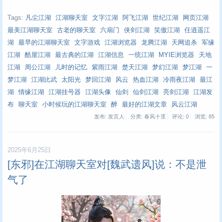
Tags:
凡尘江湖
江湖聊天室
文字江湖
阿飞江湖
世纪江湖
网页江湖
最美江湖聊天室
古老的聊天室
六扇门
侠剑江湖
笑傲江湖
任逍遥江
湖
最早的江湖聊天室
文字游戏
江湖浏览器
龙腾江湖
天网追杀
军缘
江湖
酷屋江湖
最古典的江湖
江湖信息
一统江湖
MYIE浏览器
天地
江湖
周公江湖
儿时的记忆
紫雨江湖
楚天江湖
梦幻江湖
梦江湖
一
梦江湖
江湖比武
太阳光
梦回江湖
风云
热血江湖
冷雨夜江湖
最江
湖
情缘江湖
江湖挂号器
江湖头像
仙剑
仙剑江湖
亮剑江湖
江湖发
布
聊天室
小时候玩的江湖聊天室
醉
最好的江湖文章
风云江湖
发布: 发言人
分类: 春风十里
评论: 0
浏览:
85
2025年6月25日
[东邪]在江湖聊天室对[魏武遗风]说：不是泄
气了