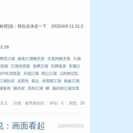
橙]说：我也去休息一下 2025/6/9 11:31:2
1:28
网页江湖
最美江湖聊天室
古老的聊天室
六扇
字游戏
江湖浏览器
龙腾江湖
天网追杀
军缘江
MYIE浏览器
天地江湖
周公江湖
儿时的记忆
江湖比武
太阳光
风云
冷雨夜江湖
热血江湖
湖发布
聊天室
亮剑江湖
醉
最好的江湖文章
发言人
分类: 俊男美女坊
评论: 0
浏览:
29
]说：画面看起
2025年6月5日