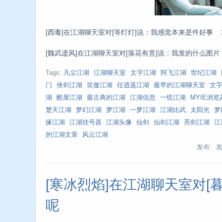
[西毒]在江湖聊天室对[等灯灯]说：我感觉本来是件好事 2025/6
[魏武遗风]在江湖聊天室对[落花有意]说：我发的什么图片？ 202
Tags:
凡尘江湖
江湖聊天室
文字江湖
阿飞江湖
世纪江湖
门
侠剑江湖
笑傲江湖
任逍遥江湖
最早的江湖聊天室
文
湖
酷屋江湖
最古典的江湖
江湖信息
一统江湖
MYIE浏览
楚天江湖
梦幻江湖
梦江湖
一梦江湖
江湖比武
太阳光
梦
缘江湖
江湖挂号器
江湖头像
仙剑
仙剑江湖
亮剑江湖
江
的江湖文章
风云江湖
发布: 
[寒冰烈焰]在江湖聊天室对[
呢