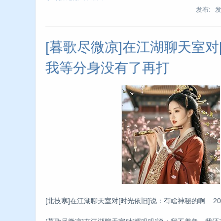
发布: 
[暮歌尽微凉]在江湖聊天室对
我等分身没有了再打
[北技寒]在江湖聊天室对[时光依旧]说：有啥神秘的啊 2025/6/