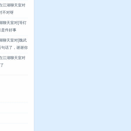
]在江湖聊天室对
说对不对呀
江湖聊天室对[等灯
来是件好事
江湖聊天室对[魏武
百句话了，谢谢你
]在江湖聊天室对
 了