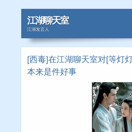
江湖聊天室
江湖发言人
[西毒]在江湖聊天室对[等灯
本来是件好事