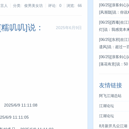
[06/25]
[浪客剑心
发言人
分类: 俊男美女坊
评论: 0
浏览:
66
[风渐隐]说：你
[06/25]
[西毒]在
[糯叽叽]说：
2025年6月9日
灯]说：我感觉本
[06/25]
[东邪]在
遗风]说：超过一
[06/25]
[浪客剑心
[落花有意]说：50
友情链接
阿飞江湖总站
2025/6/9 11:11:08
江湖论坛
江湖论坛
9 11:11:05
8月新开凡尘江湖