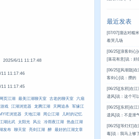
最近发表
[07/07]
溜达对糯
着哭几场
[06/25]
[浪客剑心
[落花有意]说：好
2025/6/11 11:17:48
[06/25]
[风渐隐]
11:17:46
客剑心]说：攒的
11:17:45
[06/25]
[东邪]在
遗风]说：这个可
网页江湖
最美江湖聊天室
古老的聊天室
六扇
字游戏
江湖浏览器
龙腾江湖
天网追杀
军缘江
[06/25]
[东邪]在
MYIE浏览器
天地江湖
周公江湖
儿时的记忆
遗风]说：不是泄
江湖比武
太阳光
风云
冷雨夜江湖
热血江湖
[06/25]
[等灯灯]
湖发布
聊天室
亮剑江湖
醉
最好的江湖文章
毒]说：我马上够