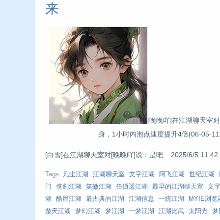
来
[晚晚吖]在江湖聊天室对
身，1小时内泡点速度提升4倍(06-05-11:42:5
[白雪]在江湖聊天室对[晚晚吖]说：是吧 2025/6/5 11:42:
Tags:
凡尘江湖
江湖聊天室
文字江湖
阿飞江湖
世纪江湖
门
侠剑江湖
笑傲江湖
任逍遥江湖
最早的江湖聊天室
文
湖
酷屋江湖
最古典的江湖
江湖信息
一统江湖
MYIE浏览
楚天江湖
梦幻江湖
梦江湖
一梦江湖
江湖比武
太阳光
梦