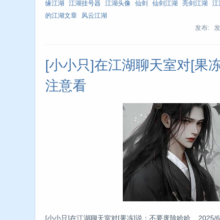
缘江湖
江湖挂号器
江湖头像
仙剑
仙剑江湖
亮剑江湖
江
的江湖文章
风云江湖
发布: 
[小小只]在江湖聊天室对[果
注意看
[小小只]在江湖聊天室对[果冻]说：不要废除哈哈 2025/6/4 