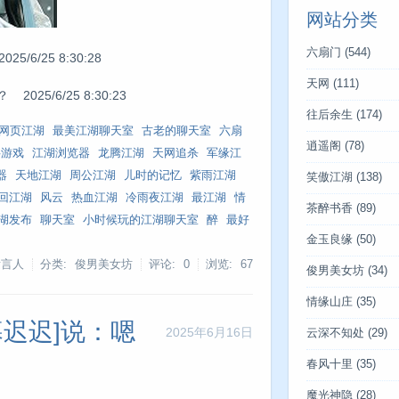
网站分类
六扇门
(544)
/25 8:30:28
天网
(111)
5/6/25 8:30:23
往后余生
(174)
网页江湖
最美江湖聊天室
古老的聊天室
六扇
逍遥阁
(78)
字游戏
江湖浏览器
龙腾江湖
天网追杀
军缘江
器
天地江湖
周公江湖
儿时的记忆
紫雨江湖
笑傲江湖
(138)
回江湖
风云
热血江湖
冷雨夜江湖
最江湖
情
茶醉书香
(89)
湖发布
聊天室
小时候玩的江湖聊天室
醉
最好
金玉良缘
(50)
发言人
分类: 俊男美女坊
评论: 0
浏览:
67
俊男美女坊
(34)
情缘山庄
(35)
暮迟迟]说：嗯
2025年6月16日
云深不知处
(29)
春风十里
(35)
魔光神隐
(28)