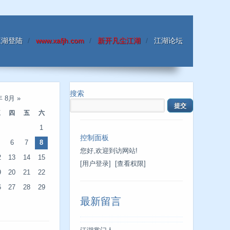
江湖登陆
www.xafjh.com
新开凡尘江湖
江湖论坛
搜索
年 8月
»
三
四
五
六
1
控制面板
6
7
8
您好,欢迎到访网站!
2
13
14
15
[用户登录]
[查看权限]
9
20
21
22
6
27
28
29
最新留言