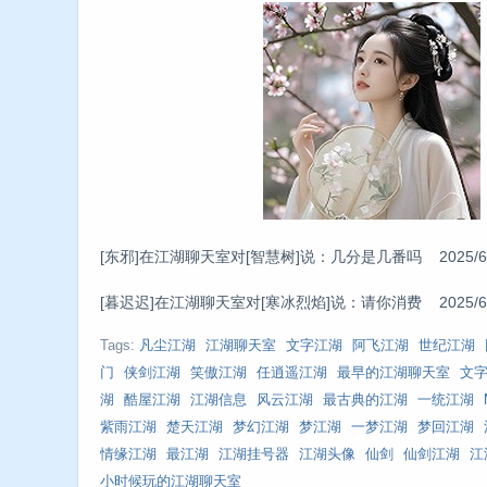
[东邪]在江湖聊天室对[智慧树]说：几分是几番吗 2025/6/11 
[暮迟迟]在江湖聊天室对[寒冰烈焰]说：请你消费 2025/6/11 
Tags:
凡尘江湖
江湖聊天室
文字江湖
阿飞江湖
世纪江湖
门
侠剑江湖
笑傲江湖
任逍遥江湖
最早的江湖聊天室
文
湖
酷屋江湖
江湖信息
风云江湖
最古典的江湖
一统江湖
紫雨江湖
楚天江湖
梦幻江湖
梦江湖
一梦江湖
梦回江湖
情缘江湖
最江湖
江湖挂号器
江湖头像
仙剑
仙剑江湖
江
小时候玩的江湖聊天室