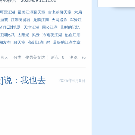
 2025/6/9 11:11:02
网页江湖
最美江湖聊天室
古老的聊天室
六扇
字游戏
江湖浏览器
龙腾江湖
天网追杀
军缘江
MYIE浏览器
天地江湖
周公江湖
儿时的记忆
江湖比武
太阳光
风云
冷雨夜江湖
热血江湖
湖发布
聊天室
亮剑江湖
醉
最好的江湖文章
发言人
分类: 俊男美女坊
评论: 0
浏览:
76
橙]说：我也去
2025年6月9日