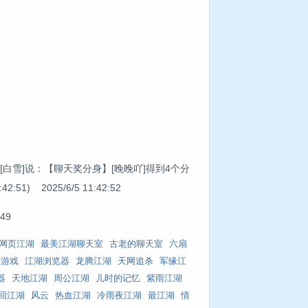
[白雪]说：【聊天奖分身】[晚晚吖]得到4个分
1) 2025/6/5 11:42:52
49
网页江湖
最美江湖聊天室
古老的聊天室
六扇
字游戏
江湖浏览器
龙腾江湖
天网追杀
军缘江
器
天地江湖
周公江湖
儿时的记忆
紫雨江湖
回江湖
风云
热血江湖
冷雨夜江湖
最江湖
情