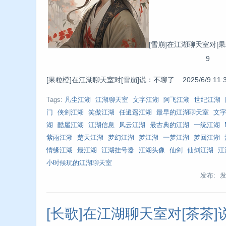
[雪崩]在江湖聊天室对[果粒
9
[果粒橙]在江湖聊天室对[雪崩]说：不聊了 2025/6/9 11:3
Tags:
凡尘江湖
江湖聊天室
文字江湖
阿飞江湖
世纪江湖
门
侠剑江湖
笑傲江湖
任逍遥江湖
最早的江湖聊天室
文
湖
酷屋江湖
江湖信息
风云江湖
最古典的江湖
一统江湖
紫雨江湖
楚天江湖
梦幻江湖
梦江湖
一梦江湖
梦回江湖
情缘江湖
最江湖
江湖挂号器
江湖头像
仙剑
仙剑江湖
江
小时候玩的江湖聊天室
发布: 
[长歌]在江湖聊天室对[茶茶