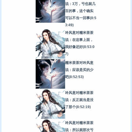
说：3万，亏也就几
百的事，这个确实
可以不当一回事
(8:5
3:49)
吟风意对糯米茶茶
说：在这事上面，
我好像还好
(8:53:0
7)
糯米茶茶对吟风意
说：应该是买的少
吧
(8:52:53)
吟风意对糯米茶茶
说：反正就当是没
了那个
(8:52:19)
吟风意对糯米茶茶
说：所以就那次亏