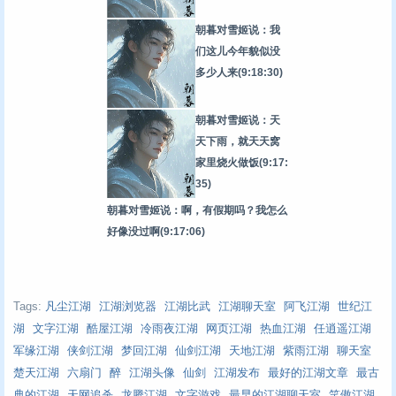
朝暮对雪姬说：我
们这儿今年貌似没
多少人来
(9:18:30)
朝暮对雪姬说：天
天下雨，就天天窝
家里烧火做饭
(9:17:
35)
朝暮对雪姬说：啊，有假期吗？我怎么
好像没过啊
(9:17:06)
Tags:
凡尘江湖
江湖浏览器
江湖比武
江湖聊天室
阿飞江湖
世纪江
湖
文字江湖
酷屋江湖
冷雨夜江湖
网页江湖
热血江湖
任逍遥江湖
军缘江湖
侠剑江湖
梦回江湖
仙剑江湖
天地江湖
紫雨江湖
聊天室
楚天江湖
六扇门
醉
江湖头像
仙剑
江湖发布
最好的江湖文章
最古
典的江湖
天网追杀
龙腾江湖
文字游戏
最早的江湖聊天室
笑傲江湖