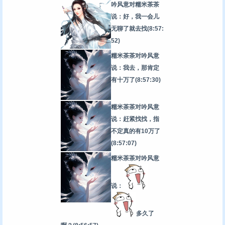
吟风意对糯米茶茶
说：好，我一会儿
无聊了就去找
(8:57:
52)
糯米茶茶对吟风意
说：我去，那肯定
有十万了
(8:57:30)
糯米茶茶对吟风意
说：赶紧找找，指
不定真的有10万了
(8:57:07)
糯米茶茶对吟风意
说：
多久了