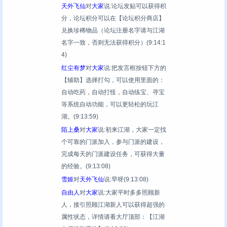
天外飞仙
对
大家
说:论坛发贴可以获得积
分，论坛积分可以在【论坛积分商店】
兑换珍稀物品（论坛注册名字请与江湖
名字一致，否则无法获得积分）
(9:14:1
4)
红尘有梦
对
大家
说:把发言框按钮下方的
【辅助】选择打勾，可以使用里面的：
自动吃药，自动打怪，自动练宝、寻宝
等系统自动功能，可以更轻松的玩江
湖。
(9:13:59)
陌上桑
对
大家
说:初来江湖，大家一定找
个可靠的门派加入，参与门派的建设，
完成每天的门派建设任务，可获得大量
的经验。
(9:13:08)
雪姬
对
天外飞仙
说:早呀
(9:13:08)
自由人
对
大家
说:大家平时多多照顾新
人，接引照顾江湖新人可以获得超强的
属性状态，详情请看大厅顶部：【江湖