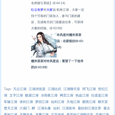
名师接引系统】
(8:44:14)
红尘有梦
对
大家
说:初来江湖，大家一定
找个可靠的门派加入，参与门派的建
设，完成每天的门派建设任务，可获得
大量的经验。
(8:43:59)
吟风意对糯米茶茶
说：在家挺好
(8:43:
34)
糯米茶茶对吟风意说：看望了一下他爷
奶
(8:43:09)
Tags:
凡尘江湖
江湖浏览器
江湖比武
江湖聊天室
阿飞江湖
世纪江
湖
文字江湖
酷屋江湖
冷雨夜江湖
网页江湖
热血江湖
任逍遥江湖
军缘江湖
侠剑江湖
梦回江湖
仙剑江湖
天地江湖
紫雨江湖
聊天室
楚天江湖
六扇门
醉
江湖头像
仙剑
江湖发布
最好的江湖文章
最古
典的江湖
天网追杀
龙腾江湖
文字游戏
最早的江湖聊天室
笑傲江湖