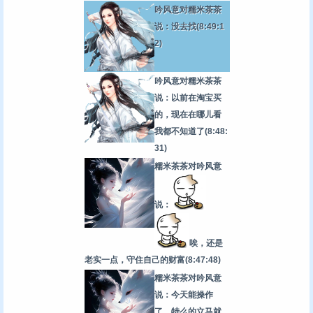
吟风意对糯米茶茶
说：没去找
(8:49:1
2)
吟风意对糯米茶茶
说：以前在淘宝买
的，现在在哪儿看
我都不知道了
(8:48:
31)
糯米茶茶对吟风意
说：
唉，还是
老实一点，守住自己的财富
(8:47:48)
糯米茶茶对吟风意
说：今天能操作
了，特么的立马就