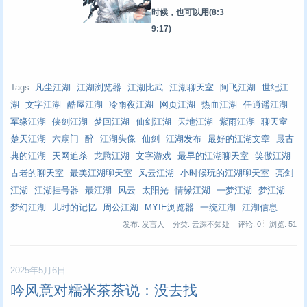
时候，也可以用
(8:3
9:17)
Tags:
凡尘江湖
江湖浏览器
江湖比武
江湖聊天室
阿飞江湖
世纪江
湖
文字江湖
酷屋江湖
冷雨夜江湖
网页江湖
热血江湖
任逍遥江湖
军缘江湖
侠剑江湖
梦回江湖
仙剑江湖
天地江湖
紫雨江湖
聊天室
楚天江湖
六扇门
醉
江湖头像
仙剑
江湖发布
最好的江湖文章
最古
典的江湖
天网追杀
龙腾江湖
文字游戏
最早的江湖聊天室
笑傲江湖
古老的聊天室
最美江湖聊天室
风云江湖
小时候玩的江湖聊天室
亮剑
江湖
江湖挂号器
最江湖
风云
太阳光
情缘江湖
一梦江湖
梦江湖
梦幻江湖
儿时的记忆
周公江湖
MYIE浏览器
一统江湖
江湖信息
发布: 发言人
分类: 云深不知处
评论: 0
浏览:
51
2025年5月6日
吟风意对糯米茶茶说：没去找