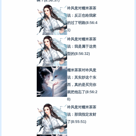
啊？
(8:56:57)
吟风意对糯米茶茶
说：反正也给我家
的过了明路
(8:56:4
1)
吟风意对糯米茶茶
说：我是属于这类
型的
(8:56:32)
糯米茶茶对吟风意
说：其实炒这个东
西，真的是买完你
就把他忘了
(8:56:2
0)
吟风意对糯米茶茶
说：那我指定发财
了
(8:55:51)