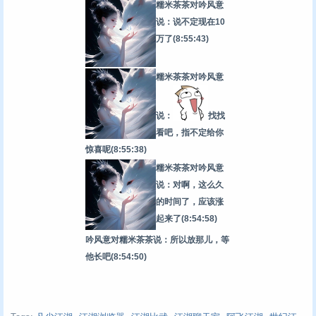
糯米茶茶对吟风意
说：说不定现在10
万了
(8:55:43)
糯米茶茶对吟风意
说：
找找
看吧，指不定给你
惊喜呢
(8:55:38)
糯米茶茶对吟风意
说：对啊，这么久
的时间了，应该涨
起来了
(8:54:58)
吟风意对糯米茶茶说：所以放那儿，等
他长吧
(8:54:50)