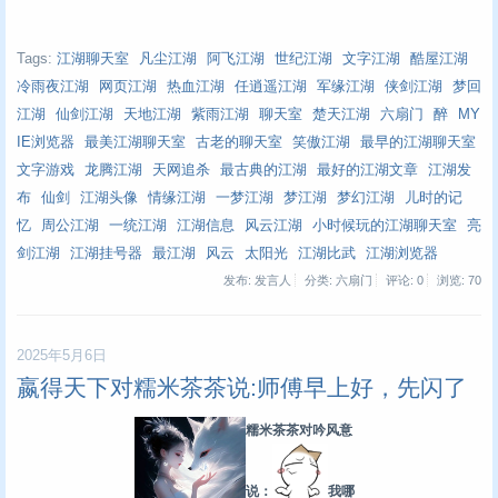
Tags:
江湖聊天室
凡尘江湖
阿飞江湖
世纪江湖
文字江湖
酷屋江湖
冷雨夜江湖
网页江湖
热血江湖
任逍遥江湖
军缘江湖
侠剑江湖
梦回
江湖
仙剑江湖
天地江湖
紫雨江湖
聊天室
楚天江湖
六扇门
醉
MY
IE浏览器
最美江湖聊天室
古老的聊天室
笑傲江湖
最早的江湖聊天室
文字游戏
龙腾江湖
天网追杀
最古典的江湖
最好的江湖文章
江湖发
布
仙剑
江湖头像
情缘江湖
一梦江湖
梦江湖
梦幻江湖
儿时的记
忆
周公江湖
一统江湖
江湖信息
风云江湖
小时候玩的江湖聊天室
亮
剑江湖
江湖挂号器
最江湖
风云
太阳光
江湖比武
江湖浏览器
发布: 发言人
分类: 六扇门
评论: 0
浏览:
70
2025年5月6日
嬴得天下对糯米茶茶说:师傅早上好，先闪了
糯米茶茶对吟风意
说：
我哪