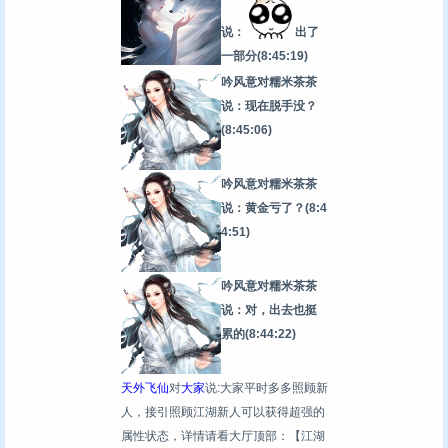
说：
出了
一部分
(8:45:19)
吟风意对糯米茶茶
说：现在脱手没？
(8:45:06)
吟风意对糯米茶茶
说：黄金亏了？
(8:4
4:51)
吟风意对糯米茶茶
说：对，出去也挺
累的
(8:44:22)
天外飞仙
对
大家
说:大家平时多多照顾新
人，接引照顾江湖新人可以获得超强的
属性状态，详情请看大厅顶部：【江湖