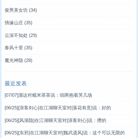
俊男美女坊
(34)
情缘山庄
(35)
云深不知处
(29)
春风十里
(35)
魔光神隐
(28)
最近发表
[07/07]
溜达对糯米茶茶说：咱两抱着哭几场
[06/25]
[浪客剑心]在江湖聊天室对[落花有意]说：好的
[06/25]
[风渐隐]在江湖聊天室对[浪客剑心]说：攒的
[06/25]
[东邪]在江湖聊天室对[魏武遗风]说：这个可以无限的