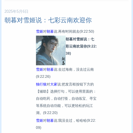
2025年5月6日
朝暮对雪姬说：七彩云南欢迎你
雪姬
对
朝暮
说:再有时间就去
(9:22:50)
朝暮对雪姬说：七
彩云南欢迎你
(9:22:
38)
雪姬
对
朝暮
说:去过海南，没去过云南
(9:22:26)
独行狼
对
大家
说:把发言框按钮下方的
【辅助】选择打勾，可以使用里面的：
自动吃药，自动打怪，自动练宝、寻宝
等系统自动功能，可以更轻松的玩江
湖。
(9:22:20)
雪姬
对
朝暮
说:我没去过，哈哈哈
(9:22:
09)