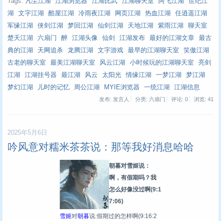
Tags:
凡尘江湖
江湖浏览器
江湖比武
江湖聊天室
阿飞江湖
世纪江
湖
文字江湖
酷屋江湖
冷雨夜江湖
网页江湖
热血江湖
任逍遥江湖
军缘江湖
侠剑江湖
梦回江湖
仙剑江湖
天地江湖
紫雨江湖
聊天室
楚天江湖
六扇门
醉
江湖头像
仙剑
江湖发布
最好的江湖文章
最古
典的江湖
天网追杀
龙腾江湖
文字游戏
最早的江湖聊天室
笑傲江湖
古老的聊天室
最美江湖聊天室
风云江湖
小时候玩的江湖聊天室
亮剑
江湖
江湖挂号器
最江湖
风云
太阳光
情缘江湖
一梦江湖
梦江湖
梦幻江湖
儿时的记忆
周公江湖
MYIE浏览器
一统江湖
江湖信息
发布: 发言人
分类: 六扇门
评论: 0
浏览:
41
2025年5月6日
吟风意对糯米茶茶说：那等我好消息哈哈
朝暮对雪姬说：
啊，有假期吗？我
怎么好像没过啊
(9:1
7:06)
雪姬
对
朝暮
说:假期过的怎样啊
(9:16:2