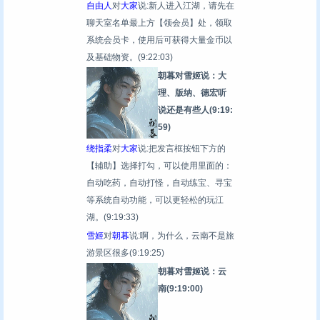
自由人
对
大家
说:新人进入江湖，请先在
聊天室名单最上方【领会员】处，领取
系统会员卡，使用后可获得大量金币以
及基础物资。
(9:22:03)
朝暮对雪姬说：大
理、版纳、德宏听
说还是有些人
(9:19:
59)
绕指柔
对
大家
说:把发言框按钮下方的
【辅助】选择打勾，可以使用里面的：
自动吃药，自动打怪，自动练宝、寻宝
等系统自动功能，可以更轻松的玩江
湖。
(9:19:33)
雪姬
对
朝暮
说:啊，为什么，云南不是旅
游景区很多
(9:19:25)
朝暮对雪姬说：云
南
(9:19:00)