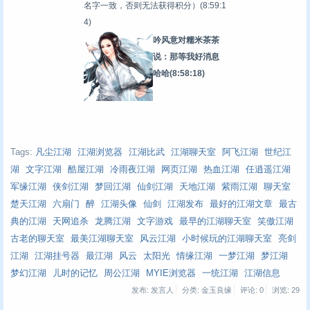
名字一致，否则无法获得积分）
(8:59:1
4)
吟风意对糯米茶茶
说：那等我好消息
哈哈
(8:58:18)
Tags:
凡尘江湖
江湖浏览器
江湖比武
江湖聊天室
阿飞江湖
世纪江
湖
文字江湖
酷屋江湖
冷雨夜江湖
网页江湖
热血江湖
任逍遥江湖
军缘江湖
侠剑江湖
梦回江湖
仙剑江湖
天地江湖
紫雨江湖
聊天室
楚天江湖
六扇门
醉
江湖头像
仙剑
江湖发布
最好的江湖文章
最古
典的江湖
天网追杀
龙腾江湖
文字游戏
最早的江湖聊天室
笑傲江湖
古老的聊天室
最美江湖聊天室
风云江湖
小时候玩的江湖聊天室
亮剑
江湖
江湖挂号器
最江湖
风云
太阳光
情缘江湖
一梦江湖
梦江湖
梦幻江湖
儿时的记忆
周公江湖
MYIE浏览器
一统江湖
江湖信息
发布: 发言人
分类: 金玉良缘
评论: 0
浏览:
29