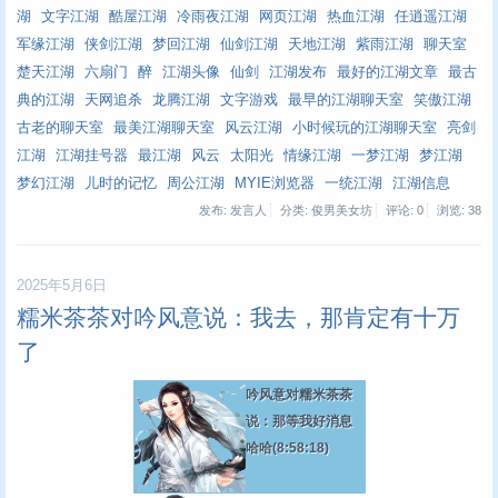
湖
文字江湖
酷屋江湖
冷雨夜江湖
网页江湖
热血江湖
任逍遥江湖
军缘江湖
侠剑江湖
梦回江湖
仙剑江湖
天地江湖
紫雨江湖
聊天室
楚天江湖
六扇门
醉
江湖头像
仙剑
江湖发布
最好的江湖文章
最古
典的江湖
天网追杀
龙腾江湖
文字游戏
最早的江湖聊天室
笑傲江湖
古老的聊天室
最美江湖聊天室
风云江湖
小时候玩的江湖聊天室
亮剑
江湖
江湖挂号器
最江湖
风云
太阳光
情缘江湖
一梦江湖
梦江湖
梦幻江湖
儿时的记忆
周公江湖
MYIE浏览器
一统江湖
江湖信息
发布: 发言人
分类: 俊男美女坊
评论: 0
浏览:
38
2025年5月6日
糯米茶茶对吟风意说：我去，那肯定有十万
了
吟风意对糯米茶茶
说：那等我好消息
哈哈
(8:58:18)