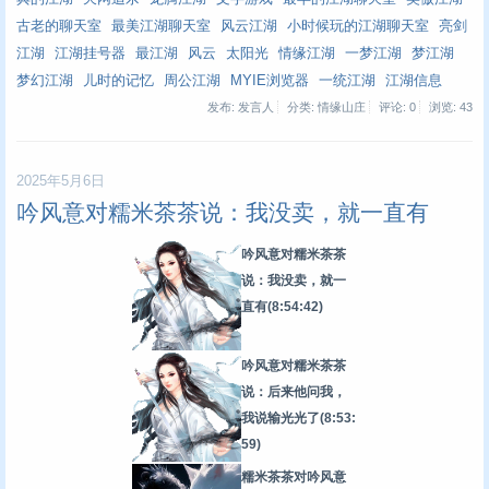
古老的聊天室
最美江湖聊天室
风云江湖
小时候玩的江湖聊天室
亮剑
江湖
江湖挂号器
最江湖
风云
太阳光
情缘江湖
一梦江湖
梦江湖
梦幻江湖
儿时的记忆
周公江湖
MYIE浏览器
一统江湖
江湖信息
发布: 发言人
分类: 情缘山庄
评论: 0
浏览:
43
2025年5月6日
吟风意对糯米茶茶说：我没卖，就一直有
吟风意对糯米茶茶
说：我没卖，就一
直有
(8:54:42)
吟风意对糯米茶茶
说：后来他问我，
我说输光光了
(8:53:
59)
糯米茶茶对吟风意