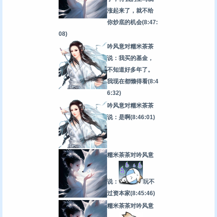
涨起来了，就不给
你炒底的机会
(8:47:
08)
吟风意对糯米茶茶
说：我买的基金，
不知道好多年了。
我现在都懒得看
(8:4
6:32)
吟风意对糯米茶茶
说：是啊
(8:46:01)
糯米茶茶对吟风意
说：
玩不
过资本家
(8:45:46)
糯米茶茶对吟风意