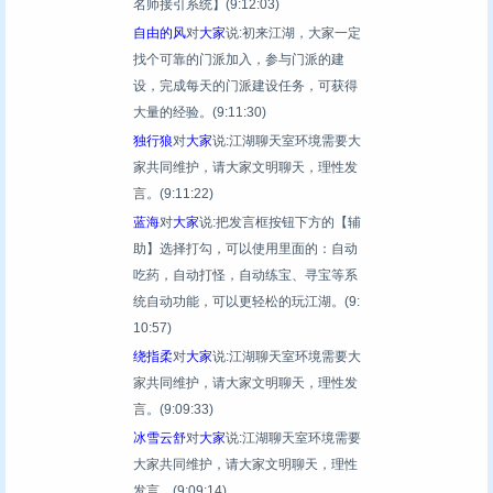
名师接引系统】
(9:12:03)
自由的风
对
大家
说:初来江湖，大家一定
找个可靠的门派加入，参与门派的建
设，完成每天的门派建设任务，可获得
大量的经验。
(9:11:30)
独行狼
对
大家
说:江湖聊天室环境需要大
家共同维护，请大家文明聊天，理性发
言。
(9:11:22)
蓝海
对
大家
说:把发言框按钮下方的【辅
助】选择打勾，可以使用里面的：自动
吃药，自动打怪，自动练宝、寻宝等系
统自动功能，可以更轻松的玩江湖。
(9:
10:57)
绕指柔
对
大家
说:江湖聊天室环境需要大
家共同维护，请大家文明聊天，理性发
言。
(9:09:33)
冰雪云舒
对
大家
说:江湖聊天室环境需要
大家共同维护，请大家文明聊天，理性
发言。
(9:09:14)