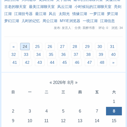
古老的聊天室
最美江湖聊天室
风云江湖
小时候玩的江湖聊天室
亮剑
江湖
江湖挂号器
最江湖
风云
太阳光
情缘江湖
一梦江湖
梦江湖
梦幻江湖
儿时的记忆
周公江湖
MYIE浏览器
一统江湖
江湖信息
发布: 发言人
分类: 茶醉书香
评论: 0
浏览:
34
«
24
25
26
27
28
29
30
31
32
33
34
35
36
37
38
39
40
41
42
43
44
45
46
47
48
»
«
2026年 8月
»
日
一
二
三
四
五
六
1
2
3
4
5
6
7
8
9
10
11
12
13
14
15