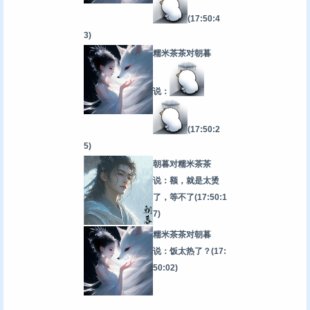
(17:50:4
3)
糯米茶茶对朝暮
说：
(17:50:2
5)
朝暮对糯米茶茶
说：额，就是太烫
了，等不了
(17:50:1
7)
糯米茶茶对朝暮
说：饭太热了？
(17:
50:02)