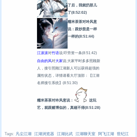
了后，我就扔那儿
了
(8:52:02)
糯米茶茶对吟风意
说：跟炒股是一样
一样的
(8:51:44)
江滚滚
对
竹语
说:吓劳资一条
(8:51:42)
自由的风
对
大家
说:大家平时多多照顾新
人，接引照顾江湖新人可以获得超强的
属性状态，详情请看大厅顶部：【江湖
名师接引系统】
(8:51:30)
糯米茶茶对吟风意说：
这玩
艺，就跟赌博似的，真碰不得
(8:51:28)
Tags:
凡尘江湖
江湖浏览器
江湖比武
江湖聊天室
阿飞江湖
世纪江