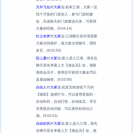
天外飞仙
对
大家
说:初来江湖，大家一定
找个可靠的门派加入，参与门派的建
设，完成每天的门派建设任务，可获得
大量的经验。
(9:04:14)
红尘有梦
对
大家
说:江湖聊天室环境需要
大家共同维护，请大家文明聊天，理性
发言。
(9:03:59)
陌上桑
对
大家
说:新人进入江湖，请先在
聊天室名单最上方【领会员】处，领取
系统会员卡，使用后可获得大量金币以
及基础物资。
(9:03:08)
自由人
对
大家
说:把发言框按钮下方的
【辅助】选择打勾，可以使用里面的：
自动吃药，自动打怪，自动练宝、寻宝
等系统自动功能，可以更轻松的玩江
湖。
(9:02:03)
自由的风
对
大家
说:新人进入江湖，请先
在聊天室名单最上方【领会员】处，领