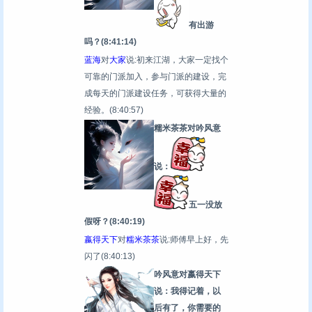
有出游
吗？
(8:41:14)
蓝海
对
大家
说:初来江湖，大家一定找个
可靠的门派加入，参与门派的建设，完
成每天的门派建设任务，可获得大量的
经验。
(8:40:57)
糯米茶茶对吟风意
说：
五一没放
假呀？
(8:40:19)
嬴得天下
对
糯米茶茶
说:师傅早上好，先
闪了
(8:40:13)
吟风意对嬴得天下
说：我得记着，以
后有了，你需要的