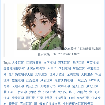
[冰点柔情]在江湖聊天室对[西
夏水草]说：66 2025/5/26 11:18:20
Tags:
凡尘江湖
江湖聊天室
文字江湖
阿飞江湖
世纪江湖
网页江湖
最美江湖聊天室
古老的聊天室
六扇门
侠剑江湖
笑傲江湖
任逍遥江
湖
最早的江湖聊天室
文字游戏
江湖浏览器
龙腾江湖
天网追杀
军缘
江湖
酷屋江湖
江湖信息
风云江湖
最古典的江湖
一统江湖
MYIE浏
览器
天地江湖
周公江湖
儿时的记忆
紫雨江湖
楚天江湖
梦幻江湖
梦江湖
一梦江湖
梦回江湖
江湖比武
太阳光
风云
冷雨夜江湖
热血
江湖
情缘江湖
最江湖
江湖挂号器
江湖头像
仙剑
仙剑江湖
江湖发
布
聊天室
亮剑江湖
醉
最好的江湖文章
小时候玩的江湖聊天室