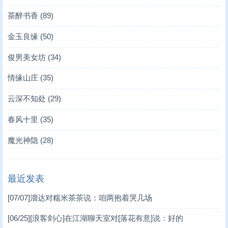
茶醉书香
(89)
金玉良缘
(50)
俊男美女坊
(34)
情缘山庄
(35)
云深不知处
(29)
春风十里
(35)
魔光神隐
(28)
最近发表
[07/07]
溜达对糯米茶茶说：咱两抱着哭几场
[06/25]
[浪客剑心]在江湖聊天室对[落花有意]说：好的