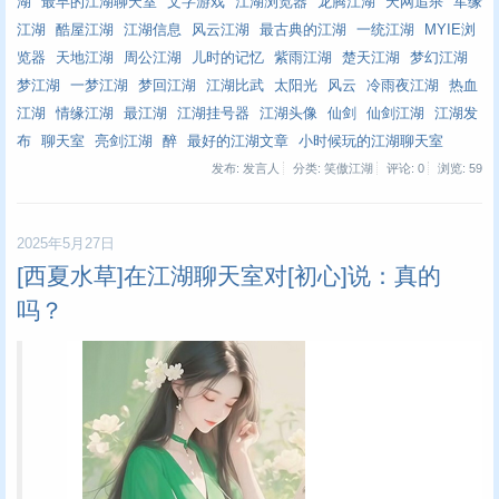
湖
最早的江湖聊天室
文字游戏
江湖浏览器
龙腾江湖
天网追杀
军缘
江湖
酷屋江湖
江湖信息
风云江湖
最古典的江湖
一统江湖
MYIE浏
览器
天地江湖
周公江湖
儿时的记忆
紫雨江湖
楚天江湖
梦幻江湖
梦江湖
一梦江湖
梦回江湖
江湖比武
太阳光
风云
冷雨夜江湖
热血
江湖
情缘江湖
最江湖
江湖挂号器
江湖头像
仙剑
仙剑江湖
江湖发
布
聊天室
亮剑江湖
醉
最好的江湖文章
小时候玩的江湖聊天室
发布: 发言人
分类: 笑傲江湖
评论: 0
浏览:
59
2025年5月27日
[西夏水草]在江湖聊天室对[初心]说：真的
吗？