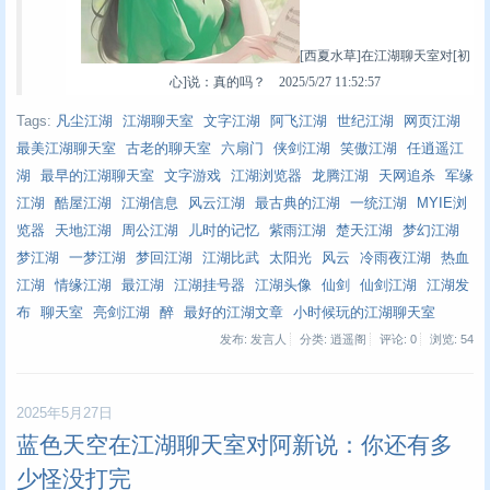
[西夏水草]在江湖聊天室对[初
心]说：真的吗？ 2025/5/27 11:52:57
Tags:
凡尘江湖
江湖聊天室
文字江湖
阿飞江湖
世纪江湖
网页江湖
最美江湖聊天室
古老的聊天室
六扇门
侠剑江湖
笑傲江湖
任逍遥江
湖
最早的江湖聊天室
文字游戏
江湖浏览器
龙腾江湖
天网追杀
军缘
江湖
酷屋江湖
江湖信息
风云江湖
最古典的江湖
一统江湖
MYIE浏
览器
天地江湖
周公江湖
儿时的记忆
紫雨江湖
楚天江湖
梦幻江湖
梦江湖
一梦江湖
梦回江湖
江湖比武
太阳光
风云
冷雨夜江湖
热血
江湖
情缘江湖
最江湖
江湖挂号器
江湖头像
仙剑
仙剑江湖
江湖发
布
聊天室
亮剑江湖
醉
最好的江湖文章
小时候玩的江湖聊天室
发布: 发言人
分类: 逍遥阁
评论: 0
浏览:
54
2025年5月27日
蓝色天空在江湖聊天室对阿新说：你还有多
少怪没打完