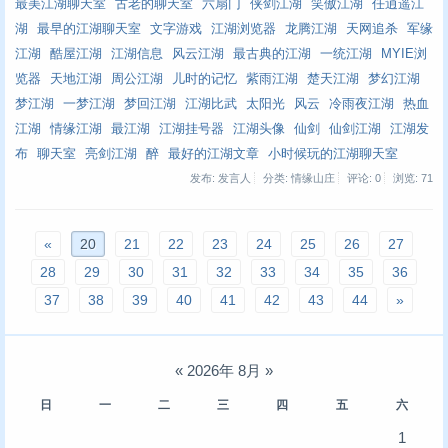
最美江湖聊天室
古老的聊天室
六扇门
侠剑江湖
笑傲江湖
任逍遥江
湖
最早的江湖聊天室
文字游戏
江湖浏览器
龙腾江湖
天网追杀
军缘
江湖
酷屋江湖
江湖信息
风云江湖
最古典的江湖
一统江湖
MYIE浏
览器
天地江湖
周公江湖
儿时的记忆
紫雨江湖
楚天江湖
梦幻江湖
梦江湖
一梦江湖
梦回江湖
江湖比武
太阳光
风云
冷雨夜江湖
热血
江湖
情缘江湖
最江湖
江湖挂号器
江湖头像
仙剑
仙剑江湖
江湖发
布
聊天室
亮剑江湖
醉
最好的江湖文章
小时候玩的江湖聊天室
发布: 发言人
分类: 情缘山庄
评论: 0
浏览:
71
«
20
21
22
23
24
25
26
27
28
29
30
31
32
33
34
35
36
37
38
39
40
41
42
43
44
»
«
2026年 8月
»
日
一
二
三
四
五
六
1