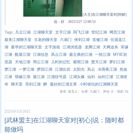
[大王]在江湖聊天室对[阿娇]
说：好 2025/5/27 12:00:53
Tags:
凡尘江湖
江湖聊天室
文字江湖
阿飞江湖
世纪江湖
网页江湖
最美江湖聊天室
古老的聊天室
六扇门
侠剑江湖
笑傲江湖
任逍遥江
湖
最早的江湖聊天室
文字游戏
江湖浏览器
龙腾江湖
天网追杀
军缘
江湖
酷屋江湖
江湖信息
风云江湖
最古典的江湖
一统江湖
MYIE浏
览器
天地江湖
周公江湖
儿时的记忆
紫雨江湖
楚天江湖
梦幻江湖
梦江湖
一梦江湖
梦回江湖
江湖比武
太阳光
风云
冷雨夜江湖
热血
江湖
情缘江湖
最江湖
江湖挂号器
江湖头像
仙剑
仙剑江湖
江湖发
布
聊天室
亮剑江湖
醉
最好的江湖文章
小时候玩的江湖聊天室
发布: 发言人
分类: 六扇门
评论: 0
浏览:
51
2025年5月26日
[武林盟主]在江湖聊天室对[初心]说：随时都
能做吗