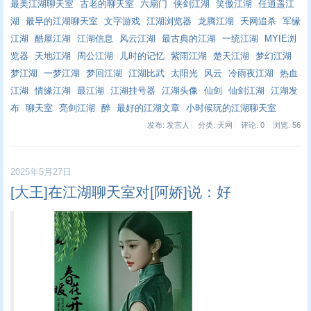
最美江湖聊天室
古老的聊天室
六扇门
侠剑江湖
笑傲江湖
任逍遥江
湖
最早的江湖聊天室
文字游戏
江湖浏览器
龙腾江湖
天网追杀
军缘
江湖
酷屋江湖
江湖信息
风云江湖
最古典的江湖
一统江湖
MYIE浏
览器
天地江湖
周公江湖
儿时的记忆
紫雨江湖
楚天江湖
梦幻江湖
梦江湖
一梦江湖
梦回江湖
江湖比武
太阳光
风云
冷雨夜江湖
热血
江湖
情缘江湖
最江湖
江湖挂号器
江湖头像
仙剑
仙剑江湖
江湖发
布
聊天室
亮剑江湖
醉
最好的江湖文章
小时候玩的江湖聊天室
发布: 发言人
分类: 天网
评论: 0
浏览:
56
2025年5月27日
[大王]在江湖聊天室对[阿娇]说：好