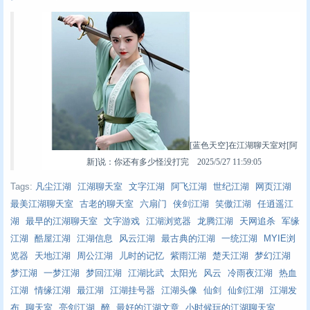
[蓝色天空]在江湖聊天室对[阿
新]说：你还有多少怪没打完 2025/5/27 11:59:05
Tags:
凡尘江湖
江湖聊天室
文字江湖
阿飞江湖
世纪江湖
网页江湖
最美江湖聊天室
古老的聊天室
六扇门
侠剑江湖
笑傲江湖
任逍遥江
湖
最早的江湖聊天室
文字游戏
江湖浏览器
龙腾江湖
天网追杀
军缘
江湖
酷屋江湖
江湖信息
风云江湖
最古典的江湖
一统江湖
MYIE浏
览器
天地江湖
周公江湖
儿时的记忆
紫雨江湖
楚天江湖
梦幻江湖
梦江湖
一梦江湖
梦回江湖
江湖比武
太阳光
风云
冷雨夜江湖
热血
江湖
情缘江湖
最江湖
江湖挂号器
江湖头像
仙剑
仙剑江湖
江湖发
布
聊天室
亮剑江湖
醉
最好的江湖文章
小时候玩的江湖聊天室